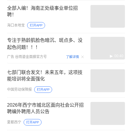
全部入编！海南正处级事业单位招
聘！
海口本地宝
打开APP
专注于熟龄肌脸色暗沉、斑点多、没
起色问题！！！
00:40
广告
谷雨鎏金面膜官方号
了解详情
七部门联合发文！未来五年，这项技
能培训将全面强化
中国劳动保障报
打开APP
2026年西宁市城北区面向社会公开招
聘编外聘用人员公告
夏都西宁
打开APP