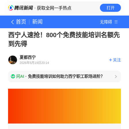
· 获取全网一手热点
打开
首页
新闻
无障碍
西宁人速抢！800个免费技能培训名额先
到先得
夏都西宁
关注
2026年5月19日20:14
问AI
·
免费技能培训如何助力西宁职工职场进阶？
匠心筑梦 · 西宁工培
第二期
专项培训名额火爆抢报中