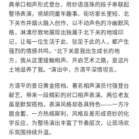
典单口相声形式登台，用妙语连珠的段子串联起
整场表演，将胡同童年趣事、街坊家长里短、北
下关市井烟火融入创作，以不动声色的冷幽默风
格，淋漓尽致地展现出独属于北下关的地域印
记，让每一位生活于此、驻足于此的人，都产生
强烈的情感共鸣。“北下关是我出生成长的地
方，我从这里接触相声、开启艺术之路，是这片
土地滋养了我。”演出中，方清平深情坦言。
方清平的昔日黄金搭档、著名相声演员付强登台
献艺，带来一段精彩的对口相声表演。两位老友
虽是默契搭档，表演风格却各具特色——一方冷
面含蓄、一方热络犀利，风格反差形成奇妙的化
学反应，为整场演出丰富了节奏层次，让现场欢
乐氛围持续升温。