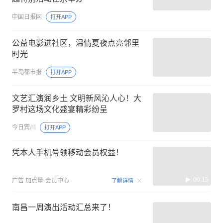
中国日报网
打开APP
公益电影进社区，温情夏夜点亮邻里
时光
半岛都市报
打开APP
文艺汇演润乡土 文明新风沁人心！大
罗村这场文化盛宴精彩纷呈
今日宾川
打开APP
凭本人手机号领移动会员权益！
00:15
广告
加点量-会员中心
了解详情
南昌一周演出活动汇总来了！