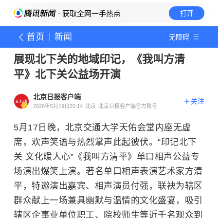
· 获取全网一手热点
打开
首页
新闻
无障碍
展现北下关的地域印记，《我叫方清
平》北下关公益场开演
北京日报客户端
关注
2026年5月19日20:14
北京
北京日报客户端官方账号
5月17日晚，北京交通大学天佑会堂内座无虚
席，欢声笑语与热烈掌声此起彼伏。“印记北下
关 文化暖人心”《我叫方清平》单口相声公益专
场演出爆笑上演。著名单口相声表演艺术家方清
平，特邀演出嘉宾、相声演员付强，联袂为辖区
群众献上一场兼具幽默与温情的文化盛宴，吸引
辖区企事业单位职工、院校师生等近千名观众到