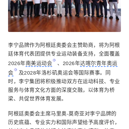
李宁品牌作为阿根廷奥委会主赞助商，将为阿根
廷体育代表团提供专业运动装备支持，全面覆盖
2026年
南美运动会
、2026年
达喀尔青年奥运
会
及2028年洛杉矶奥运会等国际赛事。同
时，李宁集团将积极推动双方在运动科技、专业
服务与体育文化方面的深度交融，以体育为桥
梁、共促世界体育发展。
阿根廷奥委会主席马里奥-莫奇亚对李宁品牌的
历史底蕴、专业实力和国际声望给予高度评价，