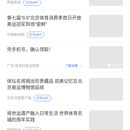
界面新闻
打开APP
第七届“8.8”北京体育消费季首日开放
奥运冠军到场“尝鲜”
中国新闻网
打开APP
凭手机号，确认领取！
00:15
广告
易泽科技运营商
了解详情
体坛名将捐出珍贵藏品 双奥记忆在北
京奥运博物馆延续
北京日报客户端
打开APP
将世运遗产融入日常生活 世界体育名
城的周年实践