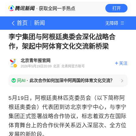
· 获取全网一手热点
打开
首页
新闻
无障碍
李宁集团与阿根廷奥委会深化战略合
作，架起中阿体育文化交流新桥梁
北京青年报官网
关注
2026年5月19日20:09
北京
北青网官方账号
问AI
·
此次合作如何加深中阿两国的体育文化交流？
5月19日，阿根廷奥林匹克委员会（以下简称阿
根廷奥委会）代表团到访北京李宁中心，与李宁
集团正式签署战略合作协议，标志着双方在国际
体育舞台上的合作伙伴关系迈入深层次、全方位
发展的新阶段。