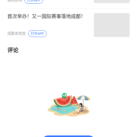
锦观新闻
打开APP
首次举办！又一国际赛事落地成都！
成都本地宝
打开APP
评论