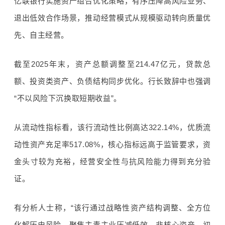
亿联银行实施资产组合优化策略，有序压降高风险业务、
退出低效合作场景，推动经营模式从规模驱动转向质量优
先、自主经营。
截至
2025
年末，资产总额调整至
214.47
亿元，贷款总
额、投资类资产、负债结构同步优化。行长致辞中也强调
“不以风险下沉换取短期收益”。
从流动性指标看，该行流动性比例高达
322.14%
，优质流
动性资产充足率
517.08%
，核心指标远高于监管要求，资
金头寸较为充裕，经营安全性与抗风险能力得到充分验
证。
有分析人士称，“该行通过战略性资产结构调整、全方位
化解历史风险，聚焦主责主业压减低效、非核心资产，初