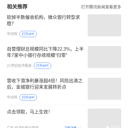
相关推荐
打开腾讯新闻查看更多
砍掉半数催收机构，微众银行转型求
稳？
中访网
打开APP
自营理财总规模同比下降22.3%，上半
年7家中小银行存续规模“归零”
21世纪经济报道
打开APP
营收下滑净利暴涨超4倍！风险出清之
后，金城银行迎来发展转折点
中访网
打开APP
点击领取，马上生效！
00:09
广告
易泽科技运营商
了解详情