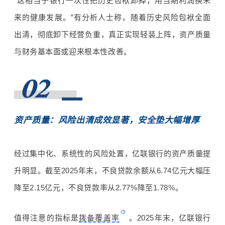
“这
相当于银行一次性把历史包袱卸掉，用当期利润换未
来的健康发展。”有分析人士称，随着历史风险包袱全面
出清，彻底卸下经营负重，真正实现轻装上阵，资产质量
与财务基本面或迎来根本性改善。
资产
质量：风险出清成效显著，安全垫大幅增厚
经过集中化、系统性的风险处置，亿联银行的资产质量提
升明显。截至
2025
年末，不良贷款余额从
6.74
亿元大幅压
降至
2.15
亿元，不良贷款率从
2.77%
降至
1.78%
。
值得注意的指标是
拨备覆盖率
。
2025
年末，亿联银行