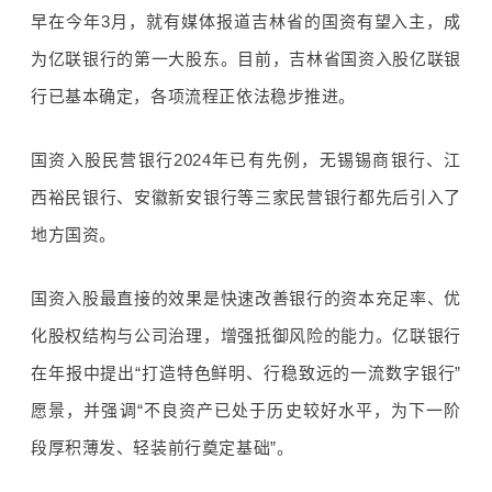
早在今年
3
月，就有媒体报道吉林省的国资有望入主，成
为亿联银行的第一大股东。目前，吉林省国资入股亿联银
行已基本确定，各项流程正依法稳步推进。
国资入股民营银行
2024
年已有先例，无锡锡商银行、江
西裕民银行、安徽新安银行等三家民营银行都先后引入了
地方国
资。
国资入股最直接的效果是快速改善银行的资本充足率、优
化股权结构与公司治理，
增强抵御风险的能力。亿联银行
在年报中提出“打造特色鲜明、行稳致远的一流数字银行”
愿景，并强调“不良资产已处于历史较好水平，为下一阶
段厚积薄发、轻装
前行奠定基础”。