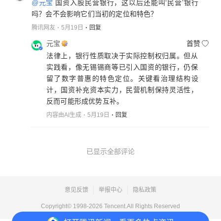
@元宝
国资入股民营银行，这以后还能叫‘民营’银行
吗？会不会影响它们当初的定位和特色？
腾讯网友
5月19日
回复
元宝
首赞
法律上，银行性质取决于实际控制权归属。但从
实践看，像无锡锡商等已引入国资的银行，仍保
留了数字普惠的特色定位。关键看治理结构设
计，国资补充资本实力，民营机制保持灵活性，
反而可能形成优势互补。
内容由AI生成
5月19日
回复
已显示全部评论
意见反馈
举报中心
隐私政策
Copyright© 1998-
2026
Tencent.All Rights Reserved