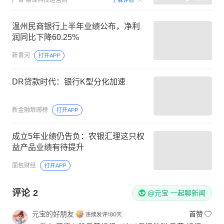
温州民商银行上半年业绩公布，净利
润同比下降60.25%
新黄河
打开APP
DR贷款时代：银行K型分化加速
新金融琅琊榜
打开APP
成立5年业绩仍告负：农银汇理这只权
益产品业绩有待提升
面包财经
打开APP
评论
2
@元宝 一起聊新闻
元宝的好朋友
首赞