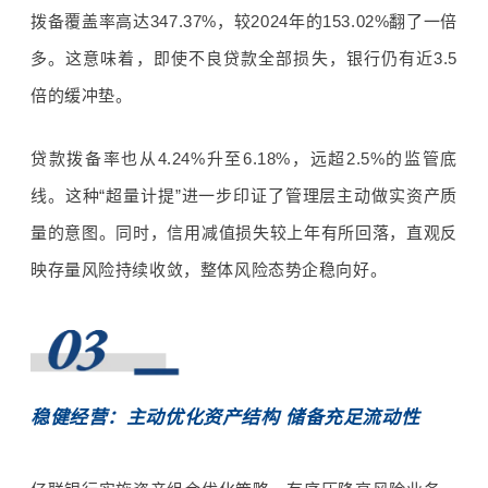
拨备覆盖率高达
347.37%
，较
2024
年的
153.02%
翻了一倍
多。这意味着，即使不良贷款全部损失，银行仍有近
3.5
倍的缓冲垫。
贷款拨备率也从
4.24%
升至
6.18%
，远超
2.5%
的监管底
线。这种“超量计提”进一步印证了管理层主动做实资产质
量的意图。同时，信用减值损失较上年有所回落，直观反
映存量风险持续收敛，整体风险态势企稳向好。
稳健经营：主动优化资产结构 储备充足流动性