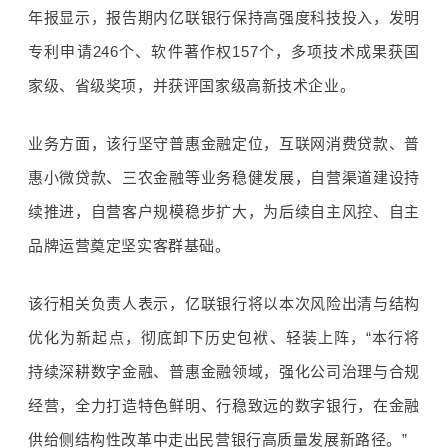
年报显示，报告期内亿联银行保持高强度科技投入，发明
专利申请
246
个、软件著作权
157
个，多项技术成果获国
家级、省级奖项，并获评国家级高新技术企业。
业务方面，该行坚守
普惠金融
定位，互联网消费贷款、普
惠小微贷款、三农金融等业务稳健发展，自营渠道建设持
续推进，自营客户规模稳步扩大，为后续自主风控、自主
品牌运营奠定坚实客群基础。
该行相关负责人表示，
亿联银行将以本次风险出清与结构
优化为新起点，彻底卸下历史包袱、轻装上阵，“本行将
持续深耕数字金融、普惠金融领域，强化公司治理与合规
经营，全力打造特色鲜明、行稳致远的数字银行，在金融
供给侧结构性改革中走出民营银行高质量发展新路径。”