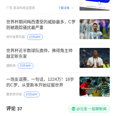
00:15
广告
易泽科技运营商
了解详情
世界杯期间梅西遭受的威胁最多，C罗
则被跟踪骚扰最严重
虎扑体育内容
打开APP
世界杯近半数球队换帅，佛得角主帅
敲定新东家
潮新闻
打开APP
一场友谊赛，一句话，1224万！18岁
的C罗，从里斯本开始征服世界
曹老师评球
打开APP
评论
37
@元宝 一起聊新闻