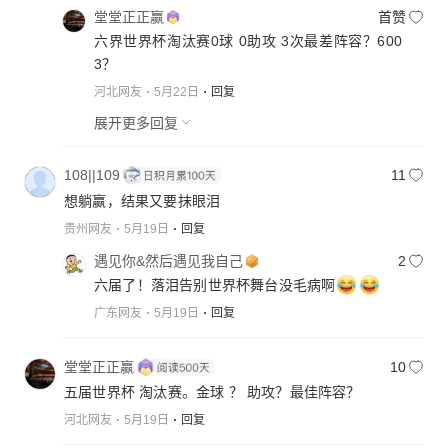
堂堂正正赢
首赞
六界世界杯淘汰赛0球 0助攻 3次最差阵容？600
3？
河北网友
5月22日
回复
展开更多回复
108||109
11
想躺赢，结果又要抹眼泪
贵州网友
5月19日
回复
遇见你&然后遇见我自己
2
六届了！落泪告别世界杯舞台没毛病啊
广东网友
5月19日
回复
堂堂正正赢
10
五届世界杯 淘汰赛。金球 ？ 助攻？最佳阵容？
河北网友
5月19日
回复