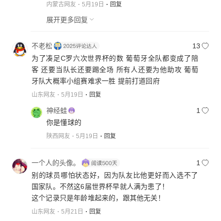
内蒙古网友
5月19日
回复
展开更多回复
不老松
13
为了凑足C罗六次世界杯的数 葡萄牙全队都变成了陪
客 还要当队长还要踢全场 所有人还要为他助攻 葡萄
牙队大概率小组赛难求一胜 提前打道回府
山东网友
5月19日
回复
神经蛙
1
你是懂球的
陕西网友
5月19日
回复
一个人的头像。
1
别的球员哪怕状态好，因为队友比他更好而入选不了
国家队。不然这6届世界杯早就人满为患了！
这个记录只是年龄堆起来的，跟其他无关！
山东网友
5月21日
回复