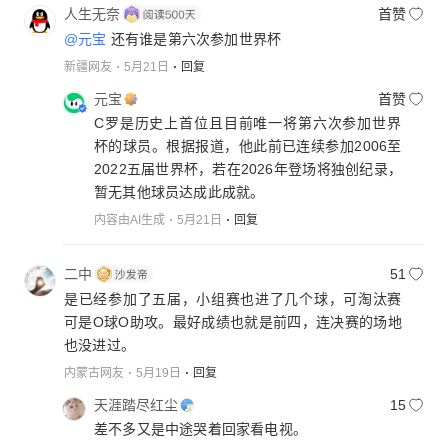
人生无奈
首赞
@元宝
还有谁是第六次参加世界杯
新疆网友
5月21日
回复
元宝
首赞
C罗是历史上首位且目前唯一将第六次参加世界
杯的球员。根据报道，他此前已连续参加2006至
2022五届世界杯，若在2026年登场将独创纪录，
暂无其他球员达成此成就。
内容由AI生成
5月21日
回复
二中
51
是已经参加了五届，小组赛也进了几个球，可淘汰赛
可是O球O助攻。最好成绩也就是前四，连决赛的场地
也没进过。
内蒙古网友
5月19日
回复
天涯踏尽红尘
15
差不多又是中途哭着回家看电视。