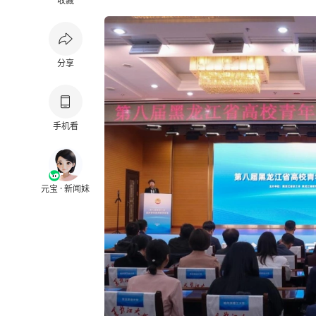
收藏
分享
手机看
元宝 · 新闻妹