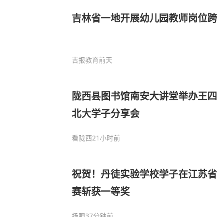
吉林省一地开展幼儿园教师岗位跨
吉报教育
前天
陇西县图书馆南安大讲堂举办王四
北大学子分享会
看陇西
21小时前
祝贺！丹徒实验学校学子在江苏省
赛斩获一等奖
扬眼
37分钟前