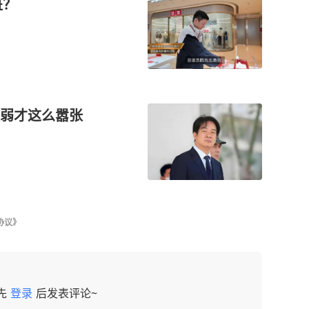
班？
弱才这么嚣张
协议》
先
登录
后发表评论~