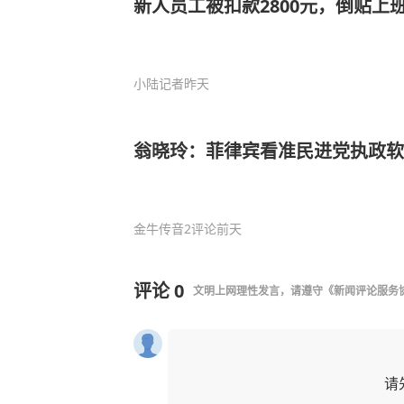
新人员工被扣款2800元，倒贴上
小陆记者
昨天
翁晓玲：菲律宾看准民进党执政软
金牛传音
2评论
前天
评论
0
文明上网理性发言，请遵守
《新闻评论服务
请