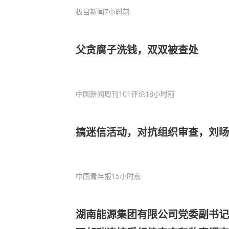
极目新闻
7小时前
父贪腐子洗钱，双双被查处
中国新闻周刊
101评论
18小时前
搞迷信活动，对抗组织审查，刘旸
中国青年报
15小时前
湖南能源集团有限公司党委副书记