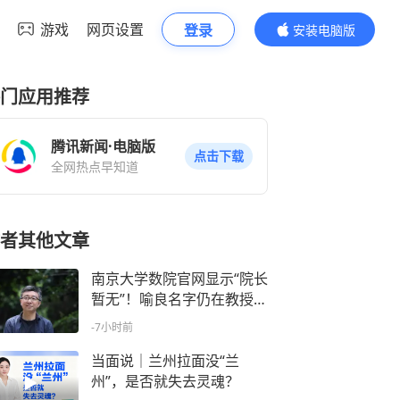
游戏
网页设置
登录
安装电脑版
内容更精彩
门应用推荐
腾讯新闻·电脑版
点击下载
全网热点早知道
者其他文章
南京大学数院官网显示“院长
暂无”！喻良名字仍在教授名
单中
-7小时前
当面说｜兰州拉面没“兰
州”，是否就失去灵魂？