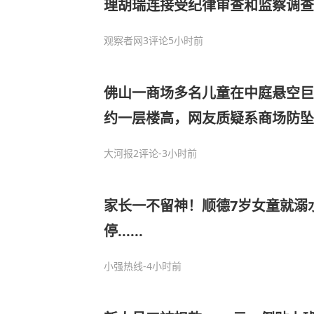
理胡瑞连接受纪律审查和监察调查
观察者网
3评论
5小时前
佛山一商场多名儿童在中庭悬空巨
约一层楼高，网友质疑系商场防坠
大河报
2评论
-3小时前
家长一不留神！顺德7岁女童就溺
停......
小强热线
-4小时前