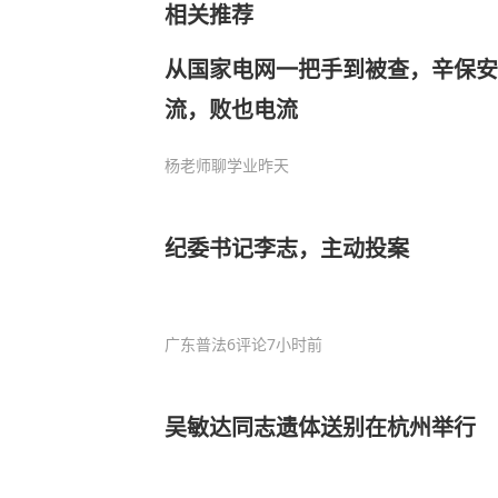
相关推荐
从国家电网一把手到被查，辛保
流，败也电流
杨老师聊学业
昨天
纪委书记李志，主动投案
广东普法
6评论
7小时前
吴敏达同志遗体送别在杭州举行