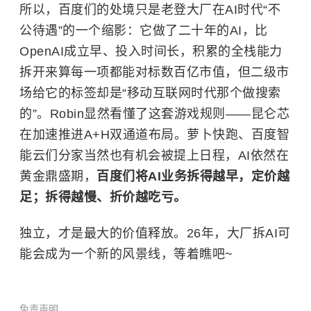
所以，百度们的处境只是老登大厂在AI时代“不
公待遇”的一个缩影：它做了二十年的AI，比
OpenAI成立早、投入时间长，积累的全栈能力
拆开来算每一项都能对标数百亿市值，但二级市
场给它的标签却是“移动互联网时代那个做搜索
的”。Robin显然看懂了这套游戏规则——昆仑芯
在加速推进A+H双通道布局。萝卜快跑、百度智
能云们分家当然也有机会被提上日程，AI依然在
黄金鼎盛期，
百度们将AI业务拆得越早，定价越
足；拆得越慢、折价越吃亏。
独立，才是最大的价值释放。26年，大厂拆AI可
能会成为一个新的风景线，等着瞧吧~
免责声明