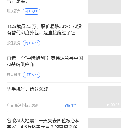
气，是实力
张辽视角
打开APP
TCS裁员2.3万、股价暴跌33%：AI没
有替代印度外包，是直接绕过了它
张辽视角
打开APP
再造一个“中际旭创”？英伟达急寻中国
AI基站供应商
热点科技
打开APP
凭手机号，确认领取！
00:15
广告
易泽科技运营商
了解详情
谷歌AI大地震：一天失去四位核心科
学家，4.6万亿美元巨头的重构之路