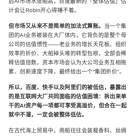
后AI市场水涨船高，百度最新的「整体估值」估
计会让Robin开心得睡不着。
但市场又从来不是简单的加法式算账。
当一个集
团的AI业务被装在大厂体内，它背负的是整个母
公司的估值惯性——老业务的增长天花板、组织
效率的折价、大船掉头难的转型包袱，全部会稀
释估值倍数。资本市场会认为大公司业务互相拖
累、创新速度下降，最终给出一个“集团折价”。
所以，百度、快手以及阿里们的被低估，暴露出
的是互联网大厂共同面临的估值困境：拆出来单
干的AI资产每一项都可享受高溢价，但合在一起
就中不溜，一定会被整体低估。
在古代海上贸易中，商船往往会装载香料、丝绸