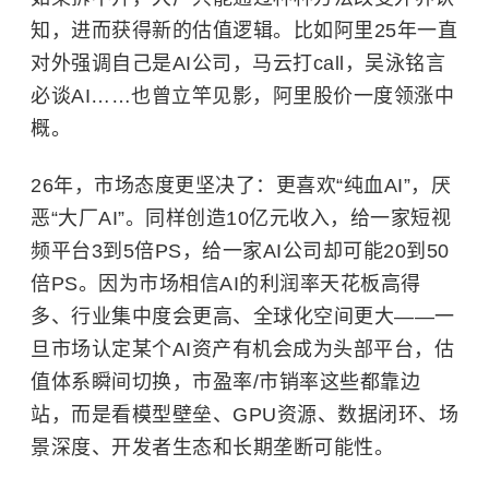
知，进而获得新的估值逻辑。比如阿里25年一直
对外强调自己是AI公司，
马云
打call，吴泳铭言
必谈AI……也曾立竿见影，阿里股价一度领涨中
概。
26年，市场态度更坚决了：更喜欢“纯血AI”，厌
恶“大厂AI”。同样创造10亿元收入，给一家短视
频平台3到5倍PS，给一家AI公司却可能20到50
倍PS。因为市场相信AI的利润率天花板高得
多、行业集中度会更高、全球化空间更大——一
旦市场认定某个AI资产有机会成为头部平台，估
值体系瞬间切换，市盈率/市销率这些都靠边
站，而是看模型壁垒、GPU资源、数据闭环、场
景深度、开发者生态和长期垄断可能性。