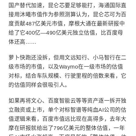
国产替代加速，昆仑芯要足够能打，海通国际直
接用沐曦市值作为参照测算认为，昆仑芯可为百
度贡献487亿美元市值，摩根大通在最新研报中
给了它400亿—490亿美元独立估值，比百度母
体还高……
萝卜快跑还没拆，但用文远知行、小马智行在二
级市场的市值，以及Waymo在一级市场的估值
对标，结合车队规模、行驶里程的倍数来看，它
的估值同样会很吸引人。
如果再将文心、百度智能云等等资产逐一拆开独
立融资或上市，单个对标智谱等纯血AI公司的估
值逻辑来看，百度市值远比现在高得多，去年大
摩在研报就给出了796亿美元的整体估值，一年