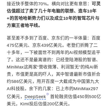
接近快手整体的70%。横向对比更有意思：
可灵
估值超过了卖了几十年电脑的联想、造车10年
+的苦哈哈新势力们以及成立10年的智驾芯片与
方案王者地平线。
甚至差不多到了百度、京东们的一半体量：百度
475亿美元、京东439亿美元。老登们折腾了二
十多年，一下被面世不到两年的AI视频模型追平
了。这还不是最离谱的：已经登陆港股的智谱、
MiniMax这两家“营收微薄、利润暂无”的纯AI新
贵，市值更是高的吓人，其中智谱最新市值折合
约586亿美元，甩开百度一大截成为中国第九大
AI科技股。余下的几家：已上市的MiniMax297
亿美元，
DeepSeek
首轮融资估值450到500亿
美元，Kimi投后估值200亿美元。