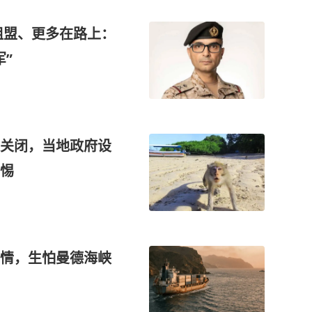
期组盟、更多在路上：
”
校关闭，当地政府设
惕
情，生怕曼德海峡