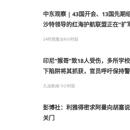
中东观察 | 43国开会、13国先
沙特领导的红海护航联盟正在“扩军
24时观象台
8小时前
印尼“猴哥”致18人受伤，多所学
下陷阱将其抓获，官员呼吁保持警
九派新闻
-5小时前
彭博社：利雅得密求阿曼向胡塞说
关门