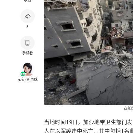
收藏
3
手机看
元宝 · 新闻妹
△加
当地时间19日，加沙地带卫生部门发
人在以军袭击中死亡，其中包括1名