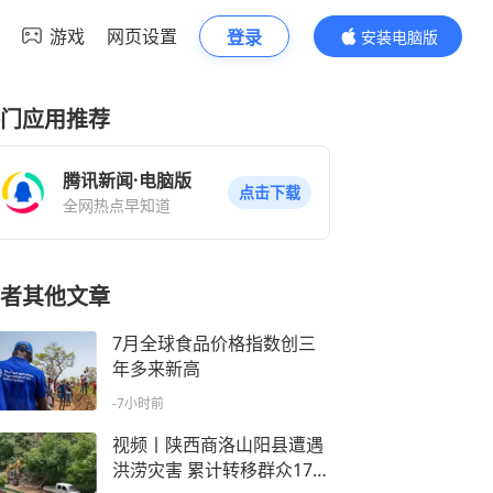
游戏
网页设置
登录
安装电脑版
内容更精彩
门应用推荐
腾讯新闻·电脑版
点击下载
全网热点早知道
者其他文章
7月全球食品价格指数创三
年多来新高
-7小时前
视频丨陕西商洛山阳县遭遇
洪涝灾害 累计转移群众170