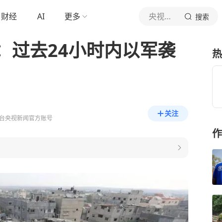
财经
AI
更多
央视新闻
搜索
：过去24小时内以军袭
热
关注
台央视新闻官方账号
作