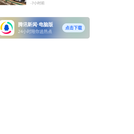
00余人
-7小时前
腾讯新闻·电脑版
点击下载
24小时陪你追热点