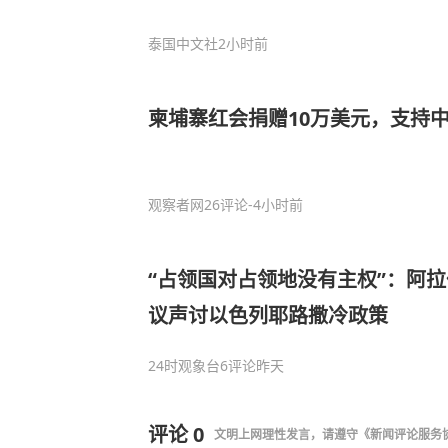
泰国中文社
2小时前
柬埔寨红会捐赠10万美元，支持
观察者网
26评论
-4小时前
“占领国对占领地没有主权”：阿
议声讨以色列耶路撒冷政策
24时观象台
6评论
昨天
评论
0
文明上网理性发言，请遵守
《新闻评论服务