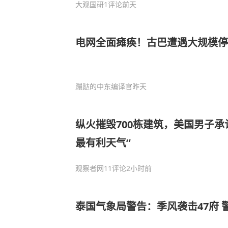
大观国研
1评论
前天
电网全面瘫痪！古巴遭遇大规模停
蹦跶的中东编译官
昨天
纵火摧毁700栋建筑，美国男子承
最有利天气”
观察者网
11评论
2小时前
泰国气象局警告：季风袭击47府 