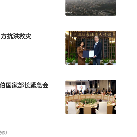
中方抗洪救灾
拉伯国家部长紧急会
协议》