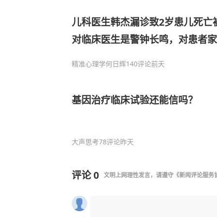
儿科医生韩杰漏诊致2岁患儿死亡
对临床医生是警钟长鸣，对患者
精准心理学何日辉
140评论
前天
基因治疗临床试验还能信吗？
大声思考
78评论
昨天
评论
0
文明上网理性发言，请遵守
《新闻评论服务