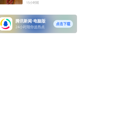
吓哭连夜搬离，当事人：将
15小时前
起诉中介
腾讯新闻·电脑版
点击下载
24小时陪你追热点