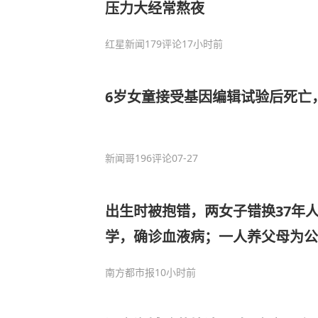
压力大经常熬夜
红星新闻
179评论
17小时前
6岁女童接受基因编辑试验后死亡
新闻哥
196评论
07-27
出生时被抱错，两女子错换37年
学，确诊血液病；一人养父母为公
症
南方都市报
10小时前