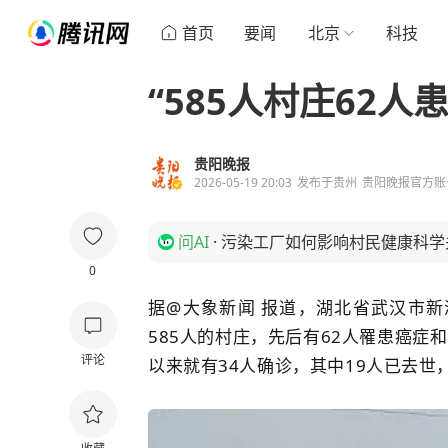
首页
要闻
北京
科技
“585人村庄62
贵阳晚报
2026-05-19 20:03
发布于
贵州
贵阳晚报官方账
问AI
·
污染工厂如何影响村民健康科学
0
据@大象新闻 报道，湖北省武汉市
585人的村庄，
先后有62人罹患癌症和
评论
以来就有34人确诊，其中19人已去世