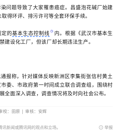
污染问题导致了大家罹患癌症
。
昌盛泡花碱厂始建
今未取得环评、排污许可等全套环保手续。
划定的
基本生态控制线
内。根据《武汉市基本生
禁建设
化工厂
，但该厂却长期违法生产。
况通报称，针对媒体反映新洲区李集街张信村黄土
汉市委、市政府第一时间成立联合调查组，围绕村
展全面深入调查，调查情况将及时向社会公布。
 审校：田原 | 审核：安辉
腾讯新闻或腾讯网的观点和立场。
举报