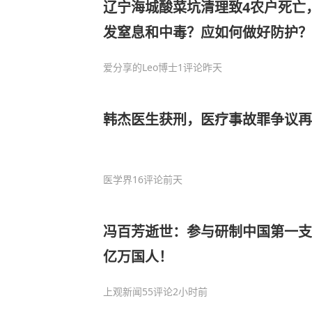
辽宁海城酸菜坑清理致4农户死亡
发窒息和中毒？应如何做好防护？
爱分享的Leo博士
1评论
昨天
韩杰医生获刑，医疗事故罪争议再
医学界
16评论
前天
冯百芳逝世：参与研制中国第一支
亿万国人！
上观新闻
55评论
2小时前