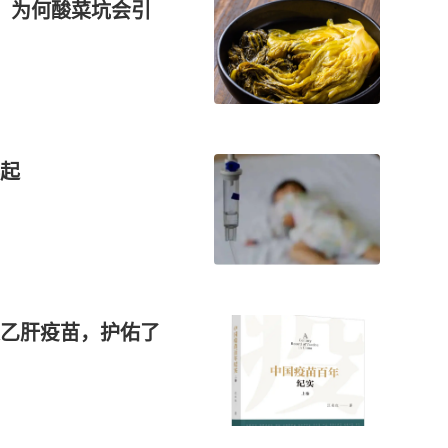
，为何酸菜坑会引
起
乙肝疫苗，护佑了