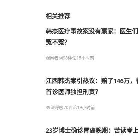
相关推荐
韩杰医疗事故案没有赢家：医生们
冤不冤？
观察者网
98评论
15小时前
江西韩杰案引热议：赔了146万
首诊医师独担刑责？
39深呼吸
70评论
19小时前
23岁博士确诊胃癌晚期：苦读考