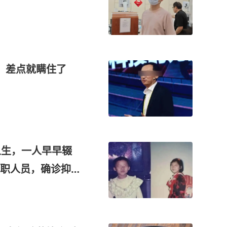
，差点就瞒住了
人生，一人早早辍
职人员，确诊抑郁