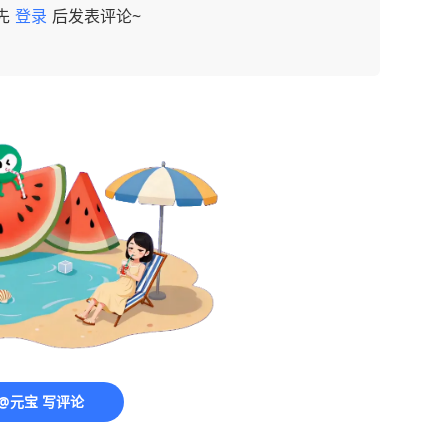
先
登录
后发表评论~
@元宝 写评论