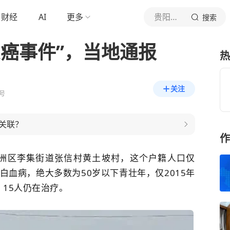
财经
AI
更多
贵阳晚报
搜索
人患癌事件”，当地通报
热
关注
号
关联？
作
新洲区李集街道张信村黄土坡村，这个户籍人口仅
白血病
，绝大多数为50岁以下青壮年，仅2015年
，15人仍在治疗。