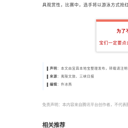
具观赏性，比赛中，选手将以游泳方式抢
为了
宝们一定要点
▌声明
：本文由宜昌本地宝整理发布，转载请注明
▌
来源
：夷陵文旅、三峡日报
▌
编辑
：仵冰燕
免责声明：本内容来自腾讯平台创作者，不代表
相关推荐