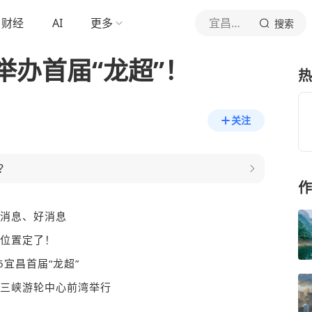
财经
AI
更多
宜昌本地宝
搜索
举办首届“龙超”！
热
关注
？
作
消息、好消息
位置定了！
26宜昌首届“龙超”
三峡游轮中心前湾举行