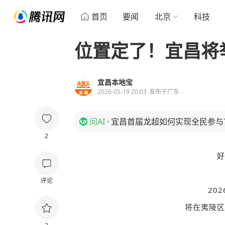
首页
要闻
北京
科技
位置定了！宜昌将
宜昌本地宝
2026-05-19 20:03
发布于
广东
问AI
·
宜昌首届龙超如何实现全民参与
2
好
评论
20
将在夷陵区