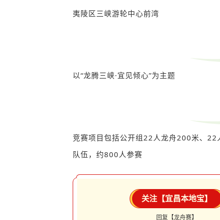
夷陵区三峡游轮中心前湾
以“龙腾三峡·宜见倾心”为主题
竞赛项目包括公开组
22人龙舟200米、2
队伍，约800人参赛
关注【宜昌本地宝】
回复【龙舟赛】