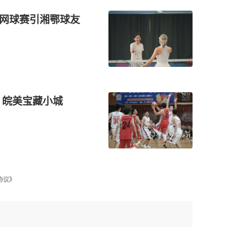
，网球赛引湘鄂球友
｜皖美宝藏小城
协议》