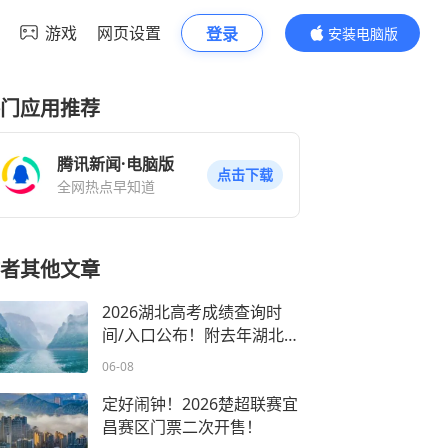
游戏
网页设置
登录
安装电脑版
内容更精彩
门应用推荐
腾讯新闻·电脑版
点击下载
全网热点早知道
者其他文章
2026湖北高考成绩查询时
间/入口公布！附去年湖北高
考分数线→
06-08
定好闹钟！2026楚超联赛宜
昌赛区门票二次开售！