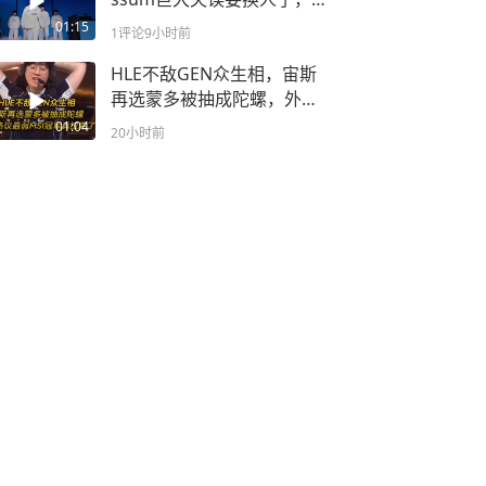
宁王暴力发言点出TheShy
01:15
1评论
9小时前
问题真不如Bin
HLE不敌GEN众生相，宙斯
再选蒙多被抽成陀螺，外网
热议最弱MSI冠军真拉完了
01:04
20小时前