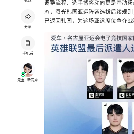
收藏
调整流程、选手博弈动向更是牵动粉
态，曝光韩国亚运阵容选拔后续规则，
已返回韩国，为这场亚运席位争夺战
分享
手机看
元宝 · 新闻妹