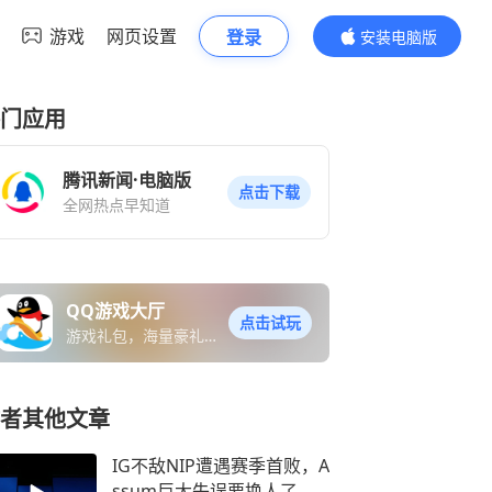
游戏
网页设置
登录
安装电脑版
内容更精彩
门应用
腾讯新闻·电脑版
点击下载
全网热点早知道
QQ游戏大厅
点击试玩
游戏礼包，海量豪礼免
费送
者其他文章
IG不敌NIP遭遇赛季首败，A
ssum巨大失误要换人了，