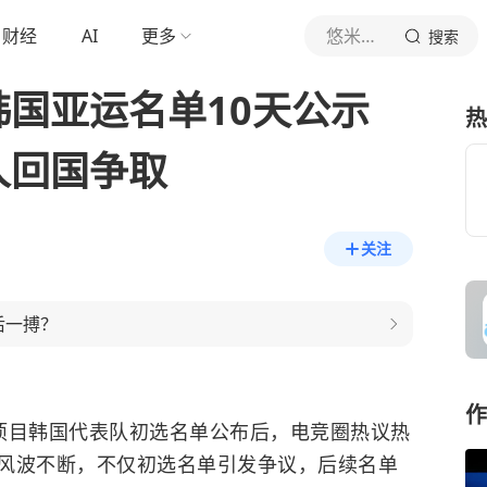
财经
AI
更多
悠米搞电竞
搜索
！韩国亚运名单10天公示
热
纪人回国争取
关注
后一搏？
作
项目韩国代表队初选名单公布后，电竞圈热议热
风波不断，不仅初选名单引发争议，后续名单