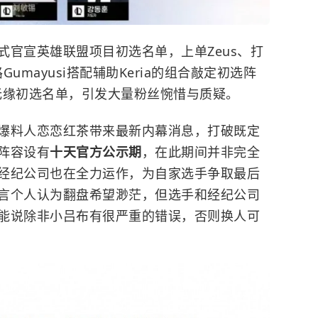
正式官宣英雄联盟项目初选名单，上单Zeus、打
下路Gumayusi搭配辅助Keria的组合敲定初选阵
遗憾无缘初选名单，引发大量粉丝惋惜与质疑。
爆料人恋恋红茶带来最新内幕消息，打破既定
阵容设有
十天官方公示期
，在此期间并非完全
经纪公司也在全力运作，为自家选手争取最后
言个人认为翻盘希望渺茫，但选手和经纪公司
能说除非小吕布有很严重的错误，否则换人可