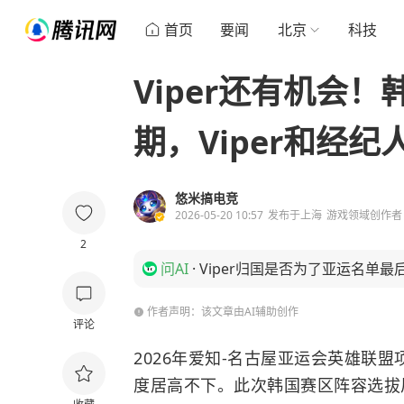
首页
要闻
北京
科技
Viper还有机会
期，Viper和经
悠米搞电竞
2026-05-20 10:57
发布于
上海
游戏领域创作者
2
问AI
·
Viper归国是否为了亚运名单最
作者声明：该文章由AI辅助创作
评论
2026年爱知-名古屋亚运会
英雄联盟
度居高不下。此次韩国赛区阵容选拔