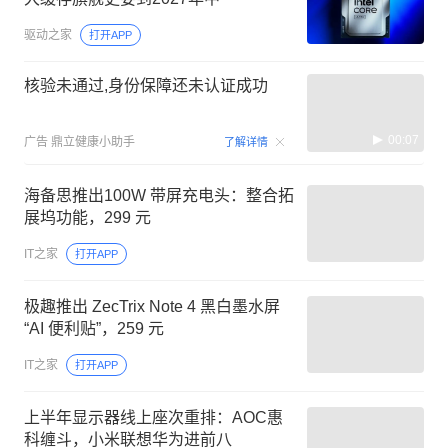
驱动之家
打开APP
核验未通过,身份保障还未认证成功
00:07
广告
鼎立健康小助手
了解详情
海备思推出100W 带屏充电头：整合拓
展坞功能，299 元
IT之家
打开APP
极趣推出 ZecTrix Note 4 黑白墨水屏
“AI 便利贴”，259 元
IT之家
打开APP
上半年显示器线上座次重排：AOC惠
科缠斗，小米联想华为进前八