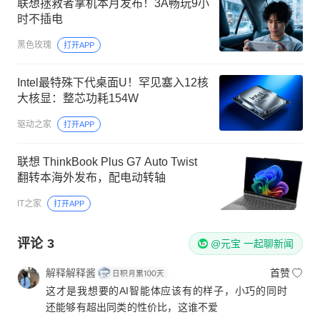
联想拯救者掌机本月发布！3A畅玩9小
时不插电
黑色玫瑰
打开APP
Intel最特殊下代桌面U！罕见塞入12核
大核显：整芯功耗154W
驱动之家
打开APP
联想 ThinkBook Plus G7 Auto Twist
翻转本海外发布，配电动转轴
IT之家
打开APP
评论
3
@元宝 一起聊新闻
解释解释酱
首赞
这才是我想要的AI智能体应该有的样子，小巧的同时
还能够有超出同类的性价比，这谁不爱