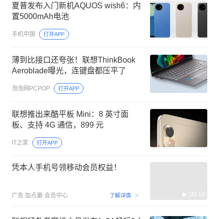
夏普发布入门新机AQUOS wish6：内
置5000mAh电池
手机中国
打开APP
薄到比接口还夸张！联想ThinkBook
Aeroblade曝光，连键盘都压平了
泡泡网PCPOP
打开APP
联想推出来酷平板 Mini：8 英寸面
板、支持 4G 通信，899 元
IT之家
打开APP
凭本人手机号领移动会员权益！
00:15
广告
加点量-会员中心
了解详情