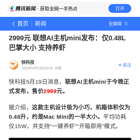
· 获取全网一手热点
打开
首页
新闻
无障碍
2999元 联想AI主机mini发布：仅0.48L
巴掌大小 支持养虾
快科技
关注
2026年5月19日20:02
河南
快科技5月19日消息，
联想AI主机mini于今晚正
式发布，售价
2999
元。
据介绍，
这款主机设计极为小巧，机箱体积仅为
0.48升，约是Mac Mini的一半大小。
平均功耗
仅15W，并支持“一键养虾”“开箱即用”模式。