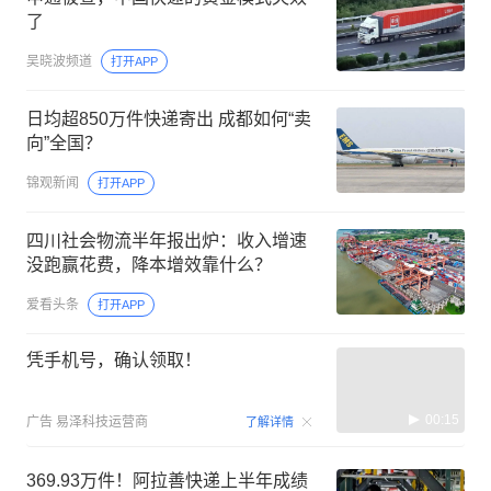
了
吴晓波频道
打开APP
日均超850万件快递寄出 成都如何“卖
向”全国？
锦观新闻
打开APP
四川社会物流半年报出炉：收入增速
没跑赢花费，降本增效靠什么？
爱看头条
打开APP
凭手机号，确认领取！
00:15
广告
易泽科技运营商
了解详情
369.93万件！阿拉善快递上半年成绩