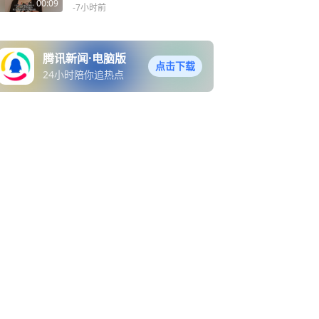
申请的
00:09
-7小时前
腾讯新闻·电脑版
点击下载
24小时陪你追热点