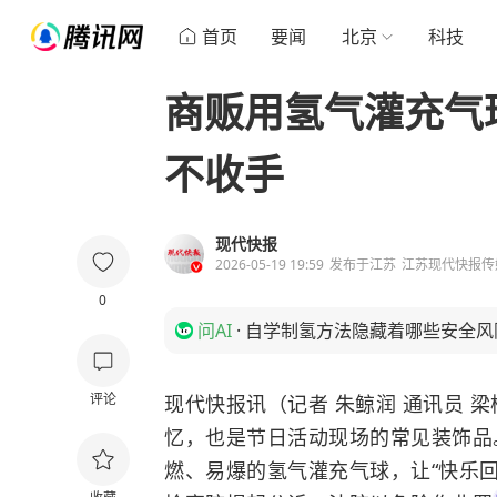
首页
要闻
北京
科技
商贩用氢气灌充气
不收手
现代快报
2026-05-19 19:59
发布于
江苏
江苏现代快报传
0
问AI
·
自学制氢方法隐藏着哪些安全风
评论
现代快报讯（记者 朱鲸润 通讯员 
忆，也是节日活动现场的常见装饰品
燃、易爆的氢气灌充气球，让“快乐回