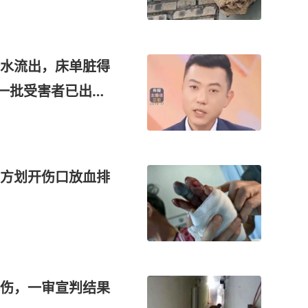
朝闻法治
水流出，床单脏得
一批受害者已出
方划开伤口放血排
烧伤，一审宣判结果