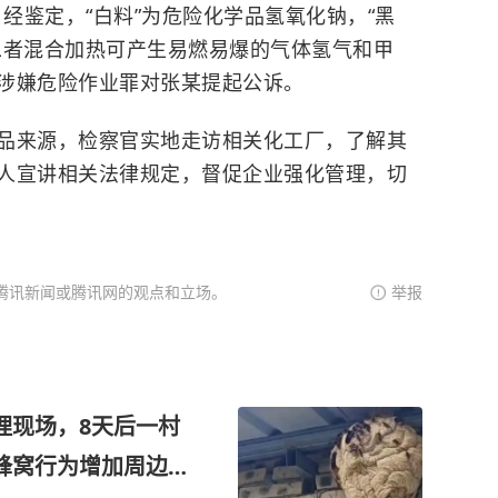
个。经鉴定，“白料”为
危险化学品
氢氧化钠，“黑
二者混合加热可产生易燃易爆的气体氢气和甲
涉嫌危险作业罪对张某提起公诉。
品来源，检察官实地走访相关
化工厂
，了解其
人宣讲相关法律规定，督促企业强化管理，切
腾讯新闻或腾讯网的观点和立场。
举报
理现场，8天后一村
蜂窝行为增加周边