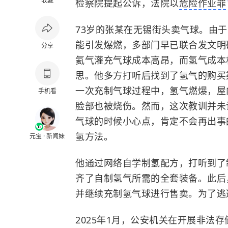
收藏
检察院提起公诉，法院以
危险作业罪
73岁的张某在无锡街头卖气球。由
能引发爆燃，多部门早已联合发文明
分享
氦气灌充气球成本高昂，而氢气成本
思。他多方打听后找到了氢气的购买
一次充制气球过程中，氢气燃爆，屋
手机看
脸部也被烧伤。然而，这次教训并未
气球的时候小心点，肯定不会再出事
氢方法。
元宝 · 新闻妹
他通过网络自学制氢配方，打听到了
齐了自制氢气所需的全套装备。此后
并继续充制氢气球进行售卖。为了逃
2025年1月，公安机关在开展非法