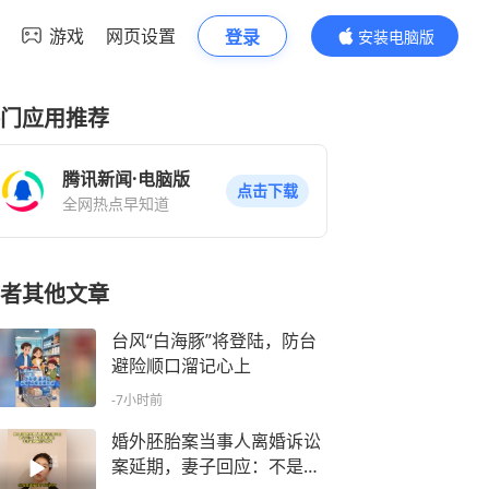
游戏
网页设置
登录
安装电脑版
内容更精彩
门应用推荐
腾讯新闻·电脑版
点击下载
全网热点早知道
者其他文章
台风“白海豚”将登陆，防台
避险顺口溜记心上
-7小时前
婚外胚胎案当事人离婚诉讼
案延期，妻子回应：不是我