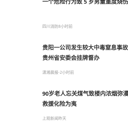
一个危险行为致 5 岁男童重度烧
四川消防
8小时前
贵阳一公司发生较大中毒窒息事故
贵州省安委会挂牌督办
潇湘晨报
-2小时前
90岁老人忘关煤气致楼内浓烟弥
救援化险为夷
上观新闻
昨天