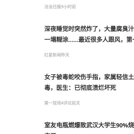
安全风险，承担30%赔偿责任｜
法治日报
9小时前
深夜睡觉时突然炸了，大量腐臭汁
一塌糊涂……最近很多人跟风，第
现！
红星新闻
昨天
女子被毒蛇咬伤手指，家属轻信土
毒，医生：已彻底溃烂坏死
第一现场
4评论
前天
室友电瓶燃爆致武汉大学生90%