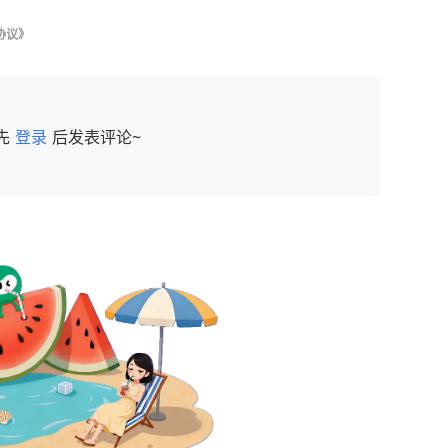
协议》
先
登录
后发表评论~