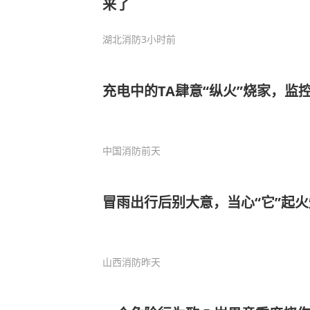
来了
湖北消防
3小时前
充电中的TA肆意“纵火”烧家，监控
中国消防
前天
冒雨出行后别大意，当心“它”起
山西消防
昨天