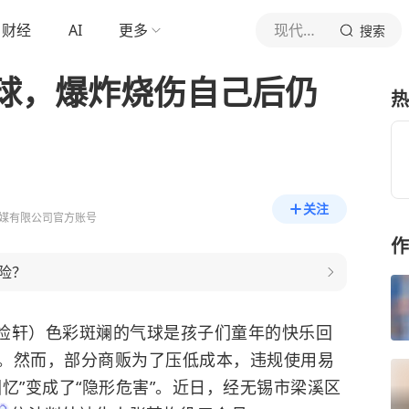
财经
AI
更多
现代快报
搜索
球，爆炸烧伤自己后仍
热
关注
媒有限公司官方账号
作
险？
梁检轩）色彩斑斓的气球是孩子们童年的快乐回
。然而，部分商贩为了压低成本，违规使用易
忆”变成了“隐形危害”。近日，经无锡市梁溪区