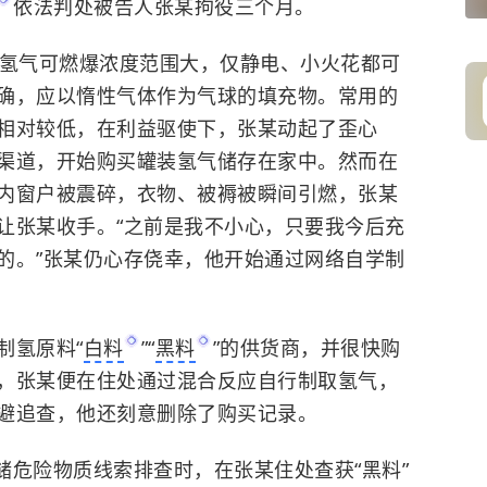
依法判处被告人张某拘役三个月。
于氢气可燃爆浓度范围大，仅静电、小火花都可
确，应以惰性气体作为气球的填充物。常用的
相对较低，在利益驱使下，张某动起了歪心
渠道，开始购买罐装氢气储存在家中。然而在
内窗户被震碎，衣物、被褥被瞬间引燃，张某
让张某收手。“之前是我不小心，只要我今后充
的。”张某仍心存侥幸，他开始通过网络自学制
制氢原料“
白料
”“
黑料
”的供货商，并很快购
，张某便在住处通过混合反应自行制取氢气，
避追查，他还刻意删除了购买记录。
存储危险物质线索排查时，在张某住处查获“黑料”