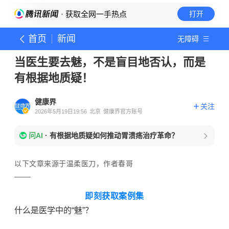
· 获取全网一手热点
打开
首页
新闻
无障碍
当医生要去魅，不是盲目地否认，而是
有根据地质疑！
健康界
关注
2026年5月19日19:56
北京
健康界官方账号
问AI
·
有根据地质疑如何推动胃溃疡治疗革命？
以下文章来源于温柔医刀，作者春哥
即刻获取案例集
什么是医学中的
“
魅
”
？