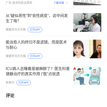
00:15
广告
易泽科技运营商
了解详情
从“疑似恶性”到“良性病变”，这中间发
生了啥？
健康资讯天天看
打开APP
能治愈人的终归不是滤镜，而是医术
与耐心
健康资讯天天看
打开APP
ICU病人总睡着是被麻醉了？医生科普
镇静治疗的真实作用 |“医”点就透
新黄河
打开APP
评论