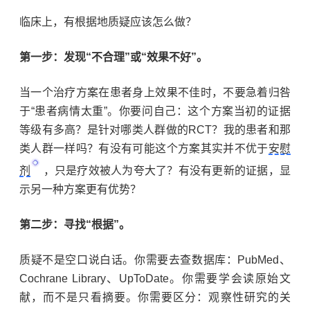
临床上，有根据地质疑应该怎么做？
第一步：发现
“
不合理
”
或
“
效果不好
”
。
当一个治疗方案在患者身上效果不佳时，不要急着归咎
于
“
患者病情太重
”
。你要问自己：这个方案当初的证据
等级有多高？是针对哪类人群做的
RCT
？我的患者和那
类人群一样吗？有没有可能这个方案其实并不优于
安慰
剂
，只是疗效被人为夸大了？有没有更新的证据，显
示另一种方案更有优势？
第二步：寻找
“
根据
”
。
质疑不是空口说白话。你需要去查数据库：
PubMed
、
Cochrane Library
、
UpToDate
。你需要学会读原始文
献，而不是只看摘要。你需要区分：观察性研究的关