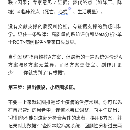
联
≠
因果；专家意见
≠
证据；替代终点（如降压、降
糖）
≠
临床终点（死亡、
心梗
、生活质量）。
没有文献支撑的质疑叫抬杠，有证据支撑的质疑叫科
学。记住一条铁律：高质量的系统评价和
Meta
分析
>
单
个
RCT>
病例报告
>
专家口头意见。
当你发现
“
指南推荐
A
方案，但最新的一篇系统评价说
A
方案与
B
方案无差异，而
B
方案更便宜、副作用更
少
”——
你就找到了
“
有根据
”
。
第三步：提出假设，小范围求证。
不要一上来就试图推翻整个疾病的治疗常规。你可以先
在自己管理的患者中，谨慎地尝试调整：向主任提出：
“
我们能不能对这部分符合条件的患者，换用
B
方案，并
记录对比数据？
”
查阅本院病案系统，回顾性分析过去两