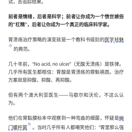
试，去追踪结果。
前者是情绪，后者是科学；前者让你成为一个愤世嫉俗
的
“
杠精
”
，后者让你成为一个真正的临床科学家。
胃溃疡治疗策略的演变就是一个教科书级别的
医学祛魅
的典范。
几十年前，
“No acid, no ulcer”
（无酸无溃疡）是铁律。
几乎所有医生都相信：胃酸是胃溃疡的罪魁祸首。治疗
方案就是抑酸、抑酸、再抑酸。
但有两个澳大利亚医生
——
马歇尔和沃伦，不这么认
为。
他们在胃黏膜标本中观察到一种弯曲的细菌，怀疑是
幽
门螺杆菌
。当时几乎所有人都嘲笑他们：
“
胃里那么强