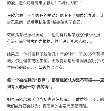
的酸，怎么可能有细菌存活？
”“
胡说八道！
”
马歇尔做了一个疯狂的举动：他喝下了细菌培养液，让
自己患病，然后用
抗生素
+
铋剂治愈了自己。
这就是有根据地质疑
——
他们有病理学观察作为根据，
有流行病学线索作为根据，然后设计实验去验证。
结果是：他们推翻了统治几十年的
“
魅
”
，于
2005
年获得
诺贝尔生理学或医学奖。无数胃溃疡患者因此摆脱了终
生服药的命运，有望被彻底治愈。
每一个被推翻的
“
铁律
”
，都曾经被认为坚不可摧
——
直
到有人敢问一句
“
真的吗
”
。
如果马歇尔和沃伦当初也迷信权威、不敢质疑，今天的
我们或许还会认为：胃溃疡的主要病因是胃酸。