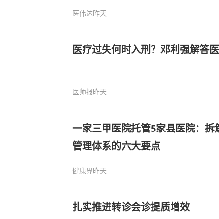
医伟达
昨天
医疗过失何时入刑？邓利强解答
医师报
昨天
一家三甲医院托管5家县医院：拆
管理体系的六大要点
健康界
昨天
扎实推进转诊会诊提质增效