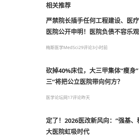
相关推荐
严禁院长插手任何工程建设、医疗
医院公开申明！医院负债不容乐观
次！官方出手：这些公立医院不许
梅斯医学MedSci
29评论
3小时前
砍掉40%床位，大三甲集体“瘦身
三”将把公立医院带向何方？
医学论坛网
17评论
昨天
定了！2026医改新风向：“强基
大医院虹吸时代