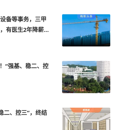
设备等事务，三甲
，有医生2年降薪4
再扩张
”！“强基、稳二、控
、稳二、控三”，终结