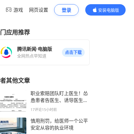
游戏
网页设置
登录
安装电脑版
内容更精彩
门应用推荐
腾讯新闻·电脑版
点击下载
全网热点早知道
者其他文章
职业索赔团队盯上医生！怂
恿患者告医生、诱导医生发
火，碰瓷索赔！
17评论
15小时前
慎用刑罚，给医师一个公平
安定从容的执业环境