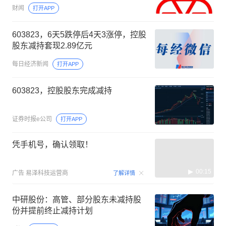
财闻
打开APP
603823，6天5跌停后4天3涨停，控股
股东减持套现2.89亿元
每日经济新闻
打开APP
603823，控股股东完成减持
证券时报e公司
打开APP
凭手机号，确认领取！
00:15
广告
易泽科技运营商
了解详情
中研股份：高管、部分股东未减持股
份并提前终止减持计划