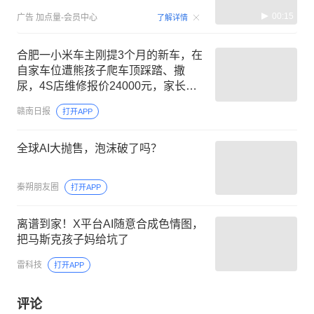
00:15
广告
加点量-会员中心
了解详情
合肥一小米车主刚提3个月的新车，在
自家车位遭熊孩子爬车顶踩踏、撒
尿，4S店维修报价24000元，家长称
赔偿金额“太离谱” 让车主起诉
赣南日报
打开APP
全球AI大抛售，泡沫破了吗？
秦朔朋友圈
打开APP
离谱到家！X平台AI随意合成色情图，
把马斯克孩子妈给坑了
雷科技
打开APP
评论