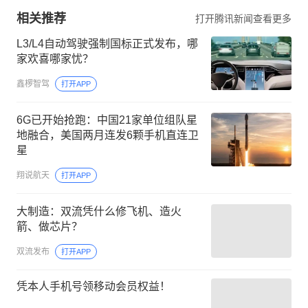
相关推荐
打开腾讯新闻查看更多
L3/L4自动驾驶强制国标正式发布，哪
家欢喜哪家忧？
鑫椤智驾
打开APP
6G已开始抢跑：中国21家单位组队星
地融合，美国两月连发6颗手机直连卫
星
翔说航天
打开APP
大制造：双流凭什么修飞机、造火
箭、做芯片？
双流发布
打开APP
凭本人手机号领移动会员权益！