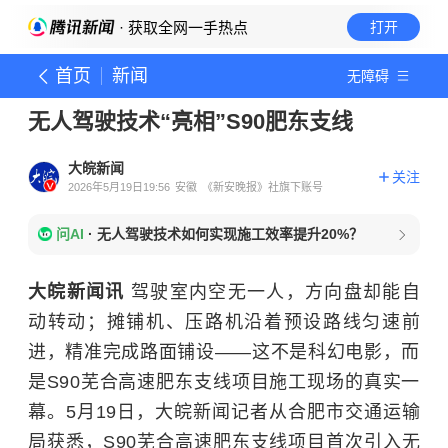
· 获取全网一手热点
打开
首页
新闻
无障碍
无人驾驶技术“亮相”S90肥东支线
大皖新闻
关注
2026年5月19日19:56
安徽
《新安晚报》社旗下账号
问AI
·
无人驾驶技术如何实现施工效率提升20%？
大皖新闻讯
驾驶室内空无一人，方向盘却能自
动转动；摊铺机、压路机沿着预设路线匀速前
进，精准完成路面铺设——这不是科幻电影，而
是S90芜合高速肥东支线项目施工现场的真实一
幕。5月19日，大皖新闻记者从合肥市交通运输
局获悉，S90芜合高速肥东支线项目首次引入
无