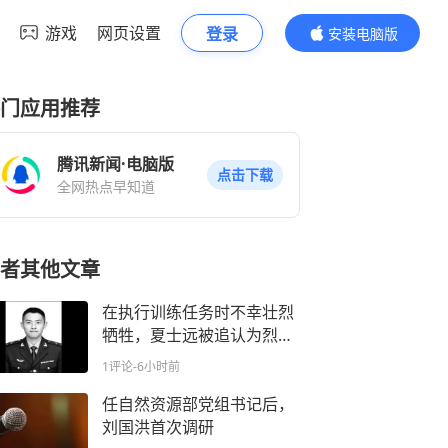
游戏
网页设置
登录
安装电脑版
内容更精彩
门应用推荐
腾讯新闻·电脑版
点击下载
全网热点早知道
者其他文章
在执行训练任务时不幸壮烈
牺牲，夏士远被追认为烈
士、追记个人三等功
1评论
-6小时前
任自然资源部党组书记后，
刘国洪首次调研