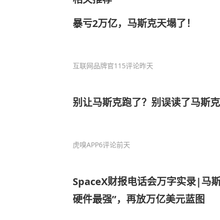
暴亏2万亿，马斯克天塌了！
互联网品牌官
115评论
昨天
别让马斯克跑了？别误读了马斯克
虎嗅APP
6评论
前天
SpaceX财报电话会万字实录|马
硬件最强”，再放万亿美元蓝图