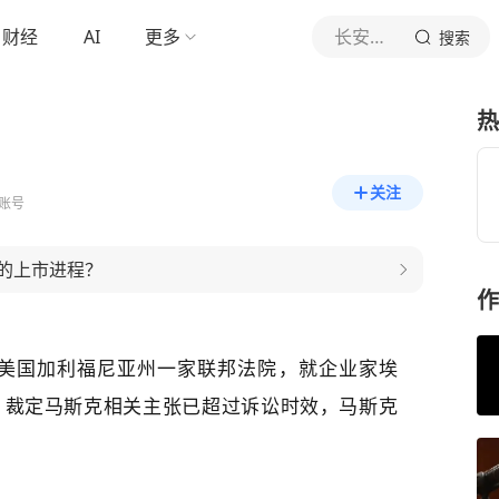
财经
AI
更多
长安街知事
搜索
热
关注
账号
eX的上市进程？
作
，美国加利福尼亚州一家联邦法院，就企业家埃
讼，裁定马斯克相关主张已超过诉讼时效，马斯克