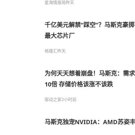
星海情报局
昨天
千亿美元解禁“踩空”？马斯克豪掷
最大芯片厂
格隆汇
昨天
为何天天想着崩盘！马斯克：需求
10倍 存储价格该涨不该跌
驱动之家
2小时前
马斯克独宠NVIDIA：AMD苏姿