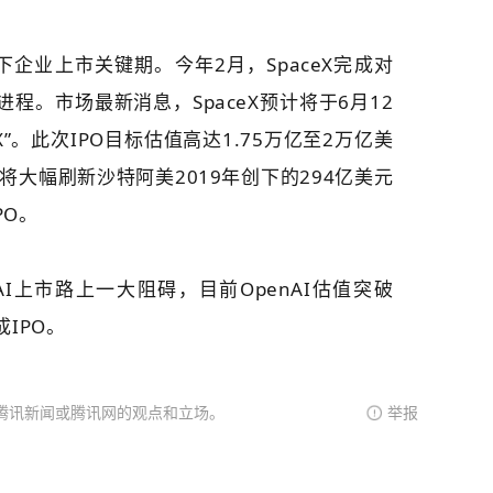
企业上市关键期。今年2月，SpaceX完成对
O进程。市场最新消息，
SpaceX
预计将于6月12
X”。此次IPO目标估值高达1.75万亿至2万亿美
，将大幅刷新沙特阿美2019年创下的294亿美元
PO。
I上市路上一大阻碍，目前OpenAI估值突破
IPO。
腾讯新闻或腾讯网的观点和立场。
举报