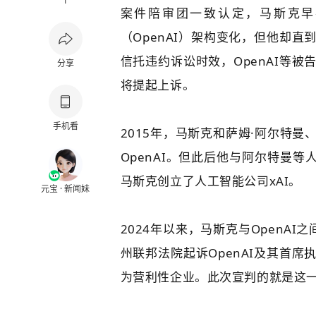
1
案件陪审团一致认定，马斯克早在
（
OpenAI
）架构变化，但他却直到
信托违约诉讼时效，OpenAI等
分享
将提起上诉。
手机看
2015年，马斯克和萨姆·阿尔特
OpenAI。但此后他与阿尔特曼等
马斯克创立了人工智能公司xAI。
元宝 · 新闻妹
2024年以来，马斯克与OpenA
州联邦法院起诉OpenAI及其首席
为营利性企业。此次宣判的就是这