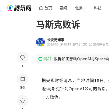
首页
要闻
北京
科技
马斯克败诉
长安街知事
2026-05-19 18:19
发布于
北京
长安街知事官方
问AI
·
败诉如何影响OpenAI与Spac
1
据央视财经消息，当地时间18日
评论
隆·马斯克针对OpenAI公司的诉
一方败诉。