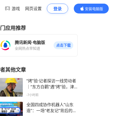
游戏
网页设置
登录
安装电脑版
内容更精彩
门应用推荐
腾讯新闻·电脑版
点击下载
全网热点早知道
者其他文章
“烤”验·记者探访一线劳动者
｜“东方白鹳”遇“烤”验，津
潍高铁东营南站防暑有“凉”
-7小时前
策
全国四成协作机器人“山东
造”：一场“老友记”背后的智