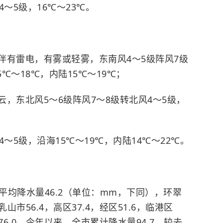
～5级，16℃～23℃。
伴有雷电，有雾或轻雾，东南风4～5级阵风7级
℃～18℃，内陆15℃～19℃；
，东北风5～6级阵风7～8级转北风4～5级，
；
～5级，沿海15℃～19℃，内陆14℃～22℃。
全市平均降水量46.2（单位：mm，下同），环翠
，乳山市56.4，高区37.4，经区51.6，临港区
76.0。今年以来，全市累计降水量94.7，较去