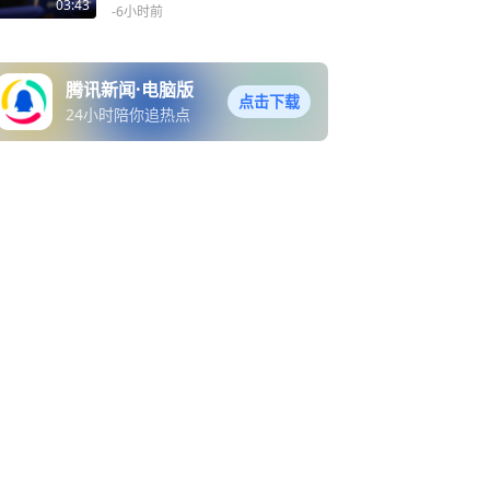
造生态逻辑
03:43
-6小时前
腾讯新闻·电脑版
点击下载
24小时陪你追热点