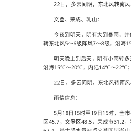
22日，多云间阴，东北风转南风4
文登、荣成、乳山：
今夜到明天，阴有大到暴雨，并
转东北风5～6级阵风7～8级，沿海15
明天晚上到后天，阴有小雨转多云
沿海15℃～20℃，内陆14℃～22℃
22日，多云间阴，东北风转南风4
雨情信息：
5月18日15时至19日15时，
区45.7，文登区48.5，荣成市31.2
62.4。最大降水量站点文登区昆嵛山