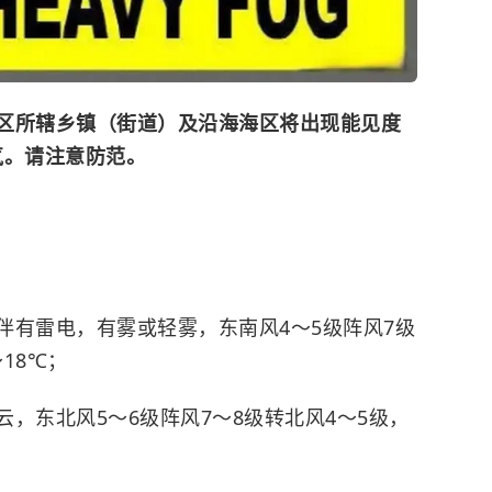
区所辖乡镇（街道）及沿海海区将出现能见度
天气。请注意防范。
伴有雷电，有雾或轻雾，东南风4～5级阵风7级
18℃；
，东北风5～6级阵风7～8级转北风4～5级，