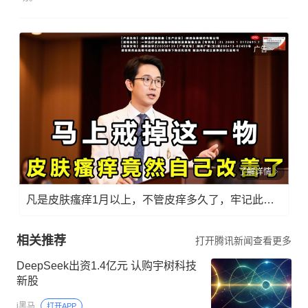
广告
了解详情
凡是皮肤瘙痒1月以上，不管皮痒多久了，牢记此法，快！准！狠！
相关推荐
打开腾讯新闻查看更多
DeepSeek出资1.4亿元 认购宇树科技
新股
i黑马
打开APP