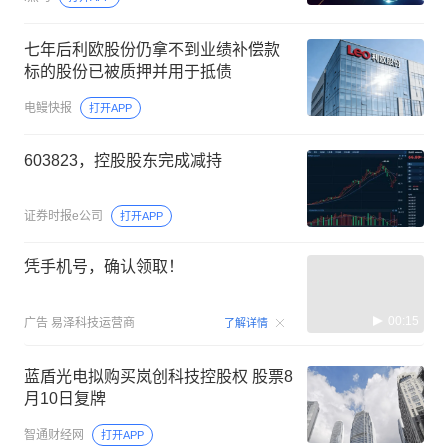
七年后利欧股份仍拿不到业绩补偿款
标的股份已被质押并用于抵债
电鳗快报
打开APP
603823，控股股东完成减持
证券时报e公司
打开APP
凭手机号，确认领取！
00:15
广告
易泽科技运营商
了解详情
蓝盾光电拟购买岚创科技控股权 股票8
月10日复牌
智通财经网
打开APP