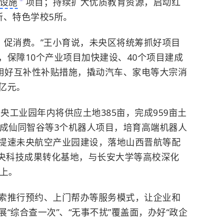
设施
项目；持续扩大优质教育资源，启动红
所、特色学校5所。
资、促消费。”王小育说，未央区将统筹抓好项目
，保障10个产业项目加快建设、40个项目建成
，用好互补性补贴措施，撬动汽车、家电等大宗消
4亿元。
央工业园年内将供应土地385亩，完成959亩土
建成仙同智谷等3个机器人项目，培育高端机器人
提速未央航空产业园建设，落地山西晋航等配
未央科技成果转化基地，与长安大学等高校深化
以上。
索推行预约、上门帮办等服务模式，让企业和
“综合查一次”、“无事不扰”覆盖面，办好“政企