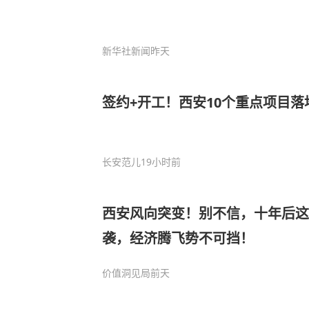
新华社新闻
昨天
签约+开工！西安10个重点项目落
长安范儿
19小时前
西安风向突变！别不信，十年后这
袭，经济腾飞势不可挡！
价值洞见局
前天