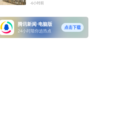
-6小时前
腾讯新闻·电脑版
点击下载
24小时陪你追热点