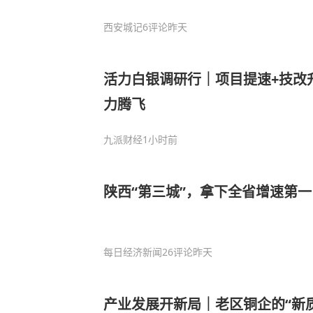
西安城记
6评论
昨天
活力白银调研行｜项目提速+技改
力腾飞
九派财经
1小时前
陕西“第三城”，拿下全省增速第一
每日经济新闻
26评论
昨天
产业发展开新局｜老区铜企的“新