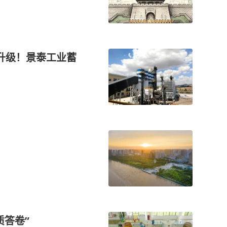
升级！景泰工业蓄
质答卷”