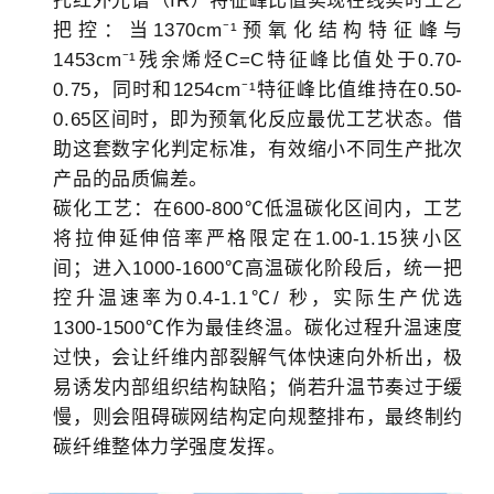
托红外光谱（IR）特征峰比值实现在线实时工艺
把控：当1370cm⁻¹预氧化结构特征峰与
1453cm⁻¹残余烯烃C=C特征峰比值处于0.70-
0.75，同时和1254cm⁻¹特征峰比值维持在0.50-
0.65区间时，即为预氧化反应最优工艺状态。借
助这套数字化判定标准，有效缩小不同生产批次
产品的品质偏差。
碳化工艺：在600-800℃低温碳化区间内，工艺
将拉伸延伸倍率严格限定在1.00-1.15狭小区
间；进入1000-1600℃高温碳化阶段后，统一把
控升温速率为0.4-1.1℃/ 秒，实际生产优选
1300-1500℃作为最佳终温。碳化过程升温速度
过快，会让纤维内部裂解气体快速向外析出，极
易诱发内部组织结构缺陷；倘若升温节奏过于缓
慢，则会阻碍碳网结构定向规整排布，最终制约
碳纤维整体力学强度发挥。