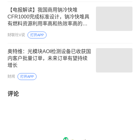
【电报解读】我国商用钠冷快堆
CFR1000完成标准设计，钠冷快堆具
有燃料资源利用率高和热效率高的优
点，这家公司是国内首家获得钠冷快
财联社V说
打开APP
堆细分设备制造许可企业
奥特维：光模块AOI检测设备已收获国
内客户批量订单，未来订单有望持续
增长
财闻
打开APP
评论