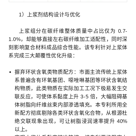
1）上浆剂结构设计与优化
上浆组分在碳纤维整体质量中占比仅为 0.7-
1.0%，却能够直接左右碳纤维加工适配性，同时深
刻影响复合材料成品综合性能。该专利针对上浆体
系完成三大颠覆性优化升级：
摒弃环状含氧类物质配方：市面主流传统上浆体
系普遍含有环氧基团、噁唑啉基团等环状含氧结
构物质，此类物质在实际加工工况下极易发生交
联反应，可使体系黏度上升 3-5 倍，大幅阻碍基
体树脂向纤维丝束内部渗透填充。本专利所用全
新配方彻底剔除各类环状含氧化合物，从根源杜
绝交联现象出现，可让树脂浸润速率提升 40%
以上。