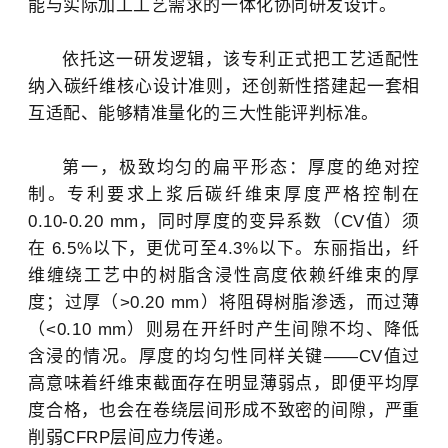
能与实际加工工艺需求的一体化协同研发设计。
依托这一研发逻辑，该专利正式把工艺适配性
纳入碳纤维核心设计准则，还创新性搭建起一套相
互适配、能够精准量化的三大性能评判标准。
第一，极致均匀的扁平形态：厚度的绝对控
制。专利要求上浆后
碳纤维
束厚度严格控制在
0.10-0.20 mm，同时厚度的变异系数（CV值）须
在 6.5%以下，更优可至4.3%以下。
东丽
指出，纤
维缠绕工艺中的树脂含浸性高度依赖纤维束的厚
度；过厚（>0.20 mm）将阻碍树脂渗透，而过薄
（<0.10 mm）则易在开纤时产生间隙不均、降低
含浸的情况。厚度的均匀性同样关键——CV值过
高意味着纤维束截面存在明显薄弱点，即便平均厚
度合格，也会在卷绕层间形成不致密的间隙，严重
削弱CFRP层间应力传递。