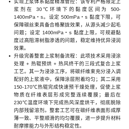
实现上浆体系黏度精准管控：该专利严格限定上
浆剂在 30℃环境下的黏度区间为 500-
1400mPa・s。设定 500mPa・s 黏度下限，可
保障碳丝束具备合格聚拢效果，从源头减少起毛
问题；设定 1400mPa・s 黏度上限，可规避黏
度过高阻滞树脂渗透的问题，稳定维持优异浸润
效果。
升级完善整套上浆制备流程：此项技术采用浸涂
处理 + 热辊预烘 + 热风终干的三段式复合上浆
工艺。其一为浸涂工序，将碳纤维束充分浸入调
配好的上浆液中，保障涂层附着均匀；其二采用
150-170℃热辊完成快速预干燥处理，促使上浆
物质在纤维表层形成完整连续覆膜；最后在
230℃温度环境下完成热风深度烘干，彻底脱除
内部残留溶剂。整套工艺可在碳纤维表面形成厚
薄一致、平整顺滑的均匀覆膜，进一步提升材料
耐摩擦能力与外形结构稳定性。