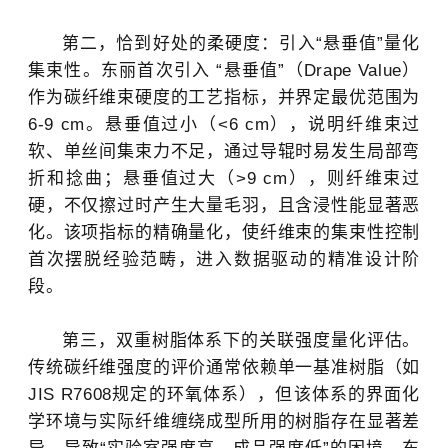
第二，恰到好处的柔硬度：引入“悬垂值”量化
集束性。
东丽
首次引入 “悬垂值”（Drape Value）
作为
碳纤维
束硬度的工艺指标，并界定最优范围为
6-9 cm。悬垂值过小（<6 cm），说明纤维束过
软、单丝间集束力不足，通过导辊时易发生局部弯
折和捻曲；悬垂值过大（>9 cm），则纤维束过
硬，不仅擦过时产生大量毛羽，且含浸性能显著恶
化。该项指标的精确量化，使纤维束的集束性控制
首次摆脱经验范畴，进入数据驱动的精准设计阶
段。
第三，双重树脂体系下的关联强度量化评估。
传统
碳纤维
强度的评价通常依赖单一基准树脂（如
JIS R7608规定的环氧体系），但该体系的界面化
学环境与实际纤维缠绕成型所用的树脂存在显著差