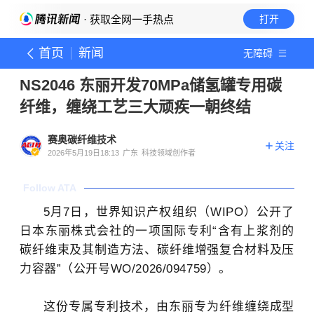
· 获取全网一手热点
打开
首页
新闻
无障碍
NS2046 东丽开发70MPa储氢罐专用碳
纤维，缠绕工艺三大顽疾一朝终结
赛奥碳纤维技术
关注
2026年5月19日18:13
广东
科技领域创作者
Follow ATA
5月7日，世界知识产权组织（WIPO）公开了
日本
东丽
株式会社的一项国际专利“含有上浆剂的
碳纤维
束及其制造方法、
碳纤维
增强复合材料及压
力容器”（公开号WO/2026/094759）。
这份专属专利技术，由东丽专为纤维缠绕成型