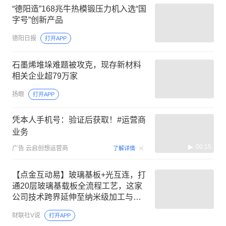
“德阳造”168兆牛热模锻压力机入选“国
字号”创新产品
德阳日报
打开APP
石墨烯堆垛难题被攻克‌，现存新材料
相关企业超79万家
扬眼
打开APP
凭本人手机号：验证后获取！#运营商
业务
00:15
广告
云启创想运营商
了解详情
【点金互动易】玻璃基板+光互连，打
通20层玻璃基载板全流程工艺，这家
公司技术跨界延伸至纳米级加工与
MicroLED光互连领域，多项硬核技术
财联社V说
打开APP
适时推动量产