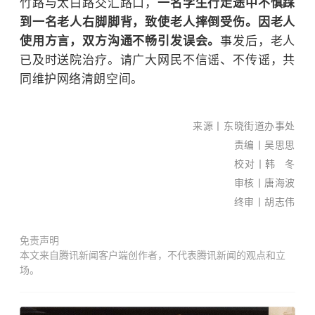
竹路与太白路交汇路口，
一名学生行走途中不慎踩
到一名老人右脚脚背，致使老人摔倒受伤。因老人
使用方言，双方沟通不畅引发误会。
事发后，老人
已及时送院治疗。请广大网民不信谣、不传谣，共
同维护网络清朗空间。
南国
早报
来源
丨
东晓街道办事处
全媒
责编丨吴思思
体记
校对丨韩 冬
者
审核丨唐海波
黎莹
终审丨胡志伟
遐/文
苏华/
免责声明
图
本文来自腾讯新闻客户端创作者，不代表腾讯新闻的观点和立
新闻
场。
热
线：