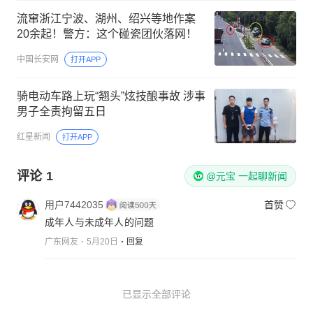
流窜浙江宁波、湖州、绍兴等地作案
20余起！警方：这个碰瓷团伙落网！
中国长安网
打开APP
骑电动车路上玩“翘头”炫技酿事故 涉事
男子全责拘留五日
红星新闻
打开APP
评论
1
@元宝 一起聊新闻
用户7442035
首赞
成年人与未成年人的问题
广东网友
5月20日
回复
已显示全部评论