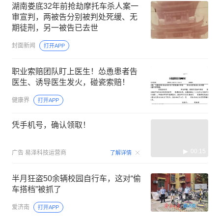
湖南娄底32年前抢劫摩托车杀人案一
审宣判，两被告分别被判处死缓、无
期徒刑，另一被告已去世
封面新闻
打开APP
职业索赔团队盯上医生！怂恿患者告
医生、诱导医生发火，碰瓷索赔！
健康界
打开APP
凭手机号，确认领取！
00:15
广告
易泽科技运营商
了解详情
半月狂盗50余辆校园自行车，这对“偷
车搭档”被抓了
爱济南
打开APP