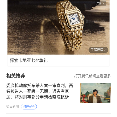
0771
广告
-
5690
127
报料
邮
箱：
了解详情
news
@ng
探索卡地亚七夕挚礼
zb.c
om.c
相关推荐
打开腾讯新闻查看更多
n
娄底抢劫摩托车杀人案一审宣判，两
名被告人一死缓一无期，遇害者家
属：将对刑事部分申请检察院抗诉
极目新闻
打开APP