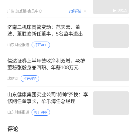
00:15
广告
加点量-会员中心
了解详情
济南二机床高管变动：范天云、董
波、董胜峰新任董事，5名监事退出
山东财经报道
打开APP
信达证券上半年营收净利双增，48岁
董秘张毅身兼四职、年薪108万元
瑞财网
打开APP
山东健康集团实业公司“将帅”齐换：李
修刚任董事长，牟乐海任总经理
山东财经报道
打开APP
评论