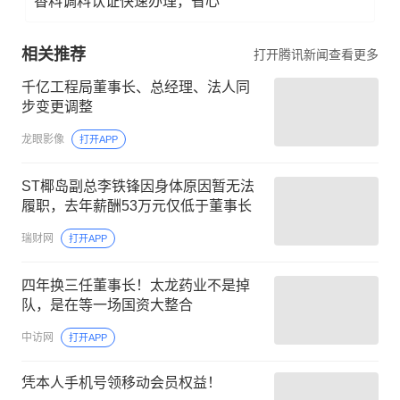
香料调料认证快速办理，省心
相关推荐
打开腾讯新闻查看更多
千亿工程局董事长、总经理、法人同
步变更调整
龙眼影像
打开APP
ST椰岛副总李铁锋因身体原因暂无法
履职，去年薪酬53万元仅低于董事长
瑞财网
打开APP
四年换三任董事长！太龙药业不是掉
队，是在等一场国资大整合
中访网
打开APP
凭本人手机号领移动会员权益！