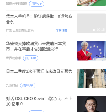
知道分子的知道
打开APP
凭本人手机号：验证后获取！#运营商
业务
00:15
广告
云启创想运营商
了解详情
华盛顿卖掉欧洲货币来救助日本货
币，并在事后才告知欧洲央行
世界观察季
打开APP
日本二季度3次干预汇市未改日元颓势
九派财经
打开APP
对话 OSL CEO Kevin：稳定币，不止
10 亿用户