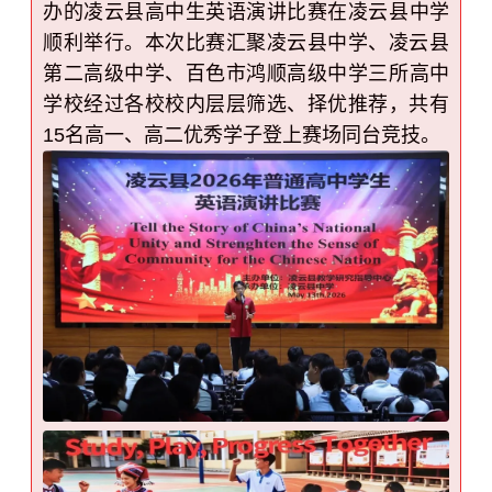
凌云
县高中
生
英语演讲比赛在凌云县中学
办的
顺利举行。本次比赛汇聚凌云县中学、凌云县
第二高级中学、
百色市
鸿顺高
级
中
学三所高中
学校
经过各校校内层层筛选、择优推荐，共有
15名高一、高二优秀学子登上赛场同台竞技。