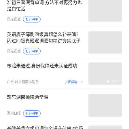
准初三暑假背单词 方法不对再努力也
是白忙活
高光视点
打开APP
英语底子薄刷四级真题怎么补基础？
闪过四级真题逐词逐句精讲夯实底子
高光视点
打开APP
核验未通过,身份保障还未认证成功
00:08
广告
鼎立健康小助手
了解详情
难忘湖南师院两堂课
湖南日报
打开APP
基础差背六级单词怎么提升效率?六级