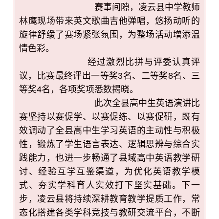
赛事间隙，凌云县中学教师
林鹰现场带来英文歌曲吉他弹唱，悠扬动听的
旋律舒缓了赛场紧张氛围，为整场活动增添温
情色彩。
经过激烈比拼与评委认真评
议，比赛最终评出一等奖
3名、二等奖8名、三
等奖4名，各项奖项悉数揭晓。
此次全县高中生英语演讲比
赛坚持以赛促学、以赛促练、以赛促研，既有
效调动了全县高中生学习英语的主动性与积极
性，锻炼了学生语言表达、逻辑思辨与综合实
践能力，也进一步畅通了县域高中英语教学研
讨、经验互学互鉴渠道，为优化英语教学模
式、夯实学科育人实效打下坚实基础。下一
步，凌云县将持续深耕教育教学提质工作，常
态化搭建各类学科竞技与教研交流平台，不断