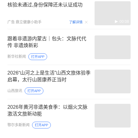
核验未通过,身份保障还未认证成功
00:08
广告
鼎立健康小助手
了解详情
跟着非遗游内蒙古｜包头：文脉代代
传 非遗焕新彩
新华社新闻
打开APP
2026“山河之上是生活”山西文旅体验季
启幕，太行山居康养正当时
山西旅讯
打开APP
2026年黄河非遗美食季：以烟火文脉
激活文旅新动能
鄂尔多斯新闻
打开APP