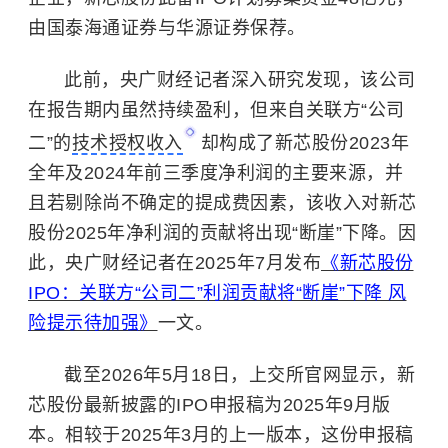
由国泰海通证券与华源证券保荐。
此前，央广财经记者深入研究发现，该公司
在报告期内虽然持续盈利，但来自关联方“公司
二”的
技术授权收入
却构成了新芯股份2023年
全年及2024年前三季度净利润的主要来源，并
且若剔除尚不确定的提成费因素，该收入对新芯
股份2025年净利润的贡献将出现“断崖”下降。因
此，央广财经记者在2025年7月发布
《新芯股份
IPO：关联方“公司二”利润贡献将“断崖”下降 风
险提示待加强》
一文。
截至2026年5月18日，上交所官网显示，新
芯股份最新披露的IPO申报稿为2025年9月版
本。相较于2025年3月的上一版本，这份申报稿