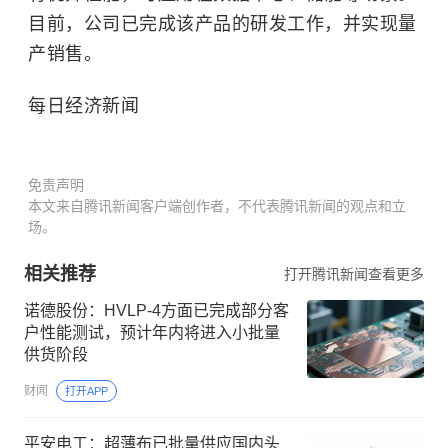
目前，公司已完成该产品的研发工作，并实现量
产销售。
每日经济新闻
免责声明
本文来自腾讯新闻客户端创作者，不代表腾讯新闻的观点和立
场。
相关推荐
打开腾讯新闻查看更多
诺德股份：HVLP-4方面已完成部分客
户性能测试，预计年内将进入小批量
供货阶段
财闻
打开APP
平安电工：超薄布已批量供应国内头