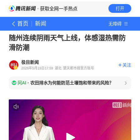
· 获取全网一手热点
打开
首页
新闻
无障碍
随州连续阴雨天气上线，体感湿热需防
滑防潮
极目新闻
关注
2026年5月19日17:59
湖北
楚天都市报官方账号
问AI
·
农田排水为何能防范土壤饱和带来的风险？