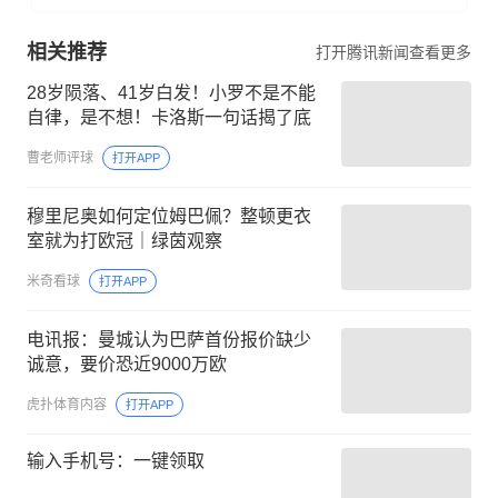
相关推荐
打开腾讯新闻查看更多
28岁陨落、41岁白发！小罗不是不能
自律，是不想！卡洛斯一句话揭了底
曹老师评球
打开APP
穆里尼奥如何定位姆巴佩？整顿更衣
室就为打欧冠｜绿茵观察
米奇看球
打开APP
电讯报：曼城认为巴萨首份报价缺少
诚意，要价恐近9000万欧
虎扑体育内容
打开APP
输入手机号：一键领取