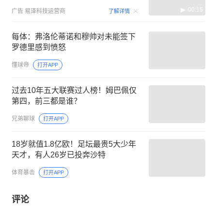
00:15
广告
易泽科技运营商
了解详情
每体：弗洛伦蒂诺和穆帅对未能签下
罗德里感到愤怒
懂球帝
打开APP
过去10年五大联赛过人榜！姆巴佩仅
第四，前三都是谁？
兄弟聊球
打开APP
18岁就值1.8亿欧！足坛最贵5大少年
天才，有人26岁已投奔沙特
体育暴击
打开APP
评论