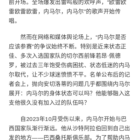
前开场。全场爆发出雷鸣般的欢呼声，“欧雷欧
雷欧雷欧雷，内马尔，内马尔”的歌声开始传
唱。
然而在网络和媒体舆论场上，“内马尔是否
应该参赛”的争议始终不断。特别是近来状态正
佳、多次入选国家队的切尔西前锋若昂·佩德
罗，被过去三年饱受伤病困扰、状态低迷的内马
尔取代，让不少球迷愤愤不平。名单公布后的记
者会上，抛向安切洛蒂的问题几乎都围绕内马尔
展开：内马尔的身体状态可以吗？他能够融入这
支他很久没有加入过的队伍吗？
自2023年10月受伤以来，内马尔开始与巴
西国家队渐行渐远。他从
沙特阿拉伯
回到自己出
发的地方——巴西桑托斯俱乐部。为了帮助内马