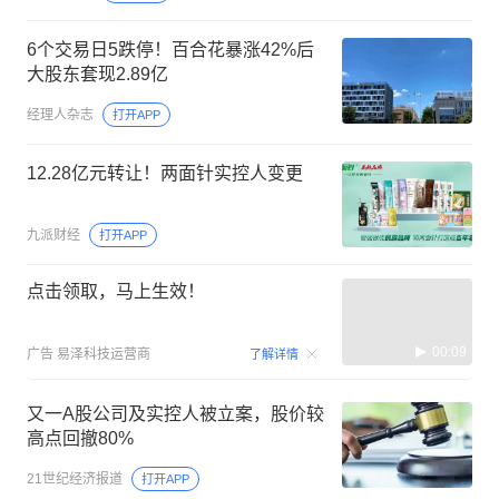
6个交易日5跌停！百合花暴涨42%后
大股东套现2.89亿
经理人杂志
打开APP
12.28亿元转让！两面针实控人变更
九派财经
打开APP
点击领取，马上生效！
00:09
广告
易泽科技运营商
了解详情
又一A股公司及实控人被立案，股价较
高点回撤80%
21世纪经济报道
打开APP