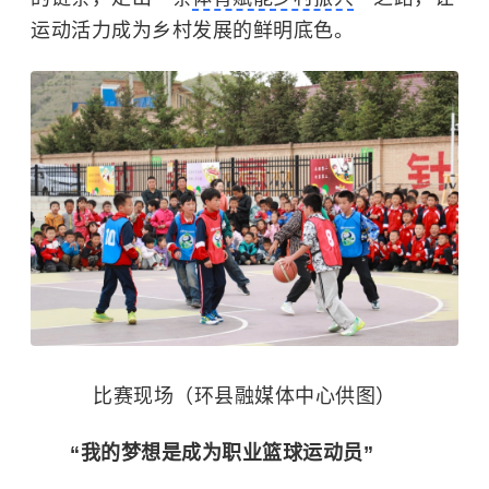
运动活力成为乡村发展的鲜明底色。
比赛现场（环县融媒体中心供图）
“我的梦想是成为职业篮球运动员”