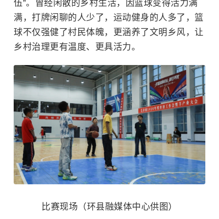
伍”。曾经闲散的乡村生活，因篮球变得活力满
满，打牌闲聊的人少了，运动健身的人多了，篮
球不仅强健了村民体魄，更涵养了文明乡风，让
乡村治理更有温度、更具活力。
比赛现场（环县融媒体中心供图）