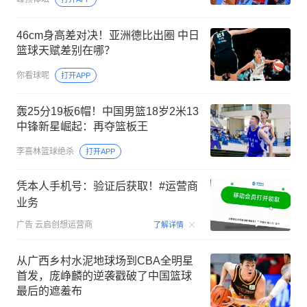
46cm身高差对决！亚洲德比出圈 中日
篮球天赋差别在哪？
你看球呢
打开APP
轰25分19板6帽！中国男篮18岁2米13
中锋新星崛起：再夺篮板王
李喜林篮球绝杀
打开APP
凭本人手机号：验证后获取！#运营商
业务
00:15
广告
云启创想运营商
了解详情
从广西乡村水泥地球场到CBA全明星
首发，庞峥麟的逆袭戳破了中国篮球
最后的遮羞布