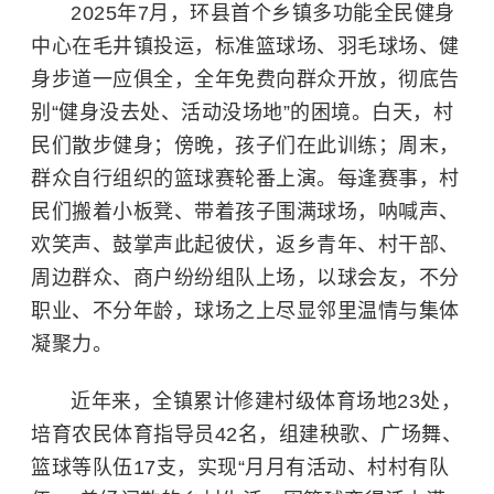
2025年7月，环县首个乡镇多功能全民健身
中心在毛井镇投运，标准篮球场、羽毛球场、健
身步道一应俱全，全年免费向群众开放，彻底告
别“健身没去处、活动没场地”的困境。白天，村
民们散步健身；傍晚，孩子们在此训练；周末，
群众自行组织的篮球赛轮番上演。每逢赛事，村
民们搬着小板凳、带着孩子围满球场，呐喊声、
欢笑声、鼓掌声此起彼伏，返乡青年、村干部、
周边群众、商户纷纷组队上场，以球会友，不分
职业、不分年龄，球场之上尽显邻里温情与集体
凝聚力。
近年来，全镇累计修建村级体育场地23处，
培育农民体育指导员42名，组建秧歌、广场舞、
篮球等队伍17支，实现“月月有活动、村村有队