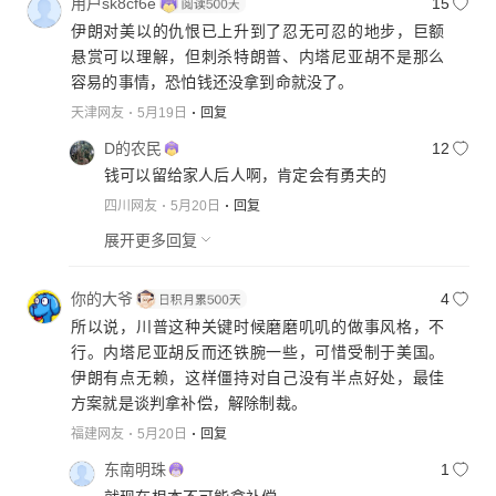
用户sk8cf6e
15
伊朗对美以的仇恨已上升到了忍无可忍的地步，巨额
悬赏可以理解，但刺杀特朗普、内塔尼亚胡不是那么
容易的事情，恐怕钱还没拿到命就没了。
天津网友
5月19日
回复
D的农民
12
钱可以留给家人后人啊，肯定会有勇夫的
四川网友
5月20日
回复
展开更多回复
你的大爷
4
所以说，川普这种关键时候磨磨叽叽的做事风格，不
行。内塔尼亚胡反而还铁腕一些，可惜受制于美国。
伊朗有点无赖，这样僵持对自己没有半点好处，最佳
方案就是谈判拿补偿，解除制裁。
福建网友
5月20日
回复
东南明珠
1