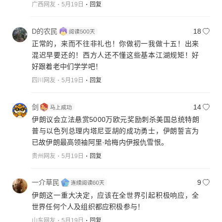
广西网友
5月19日
回复
D的农民
18
正常的，来而不往非礼也！你做初一我做十五！出来
混迟早要还的！西方人还不懂这些基本江湖规矩！好
好跟着老中们学学吧！
四川网友
5月19日
回复
剑
14
伊朗议会立法悬赏5000万欧元奖励刺杀美国总统特朗
普与以色列总理内塔尼亚胡的成功勇士，伊朗誓言为
已故伊朗最高领袖阿里·哈梅内伊报仇雪恨。
贵州网友
5月19日
回复
一介草民
9
伊朗这一重大决定，应该在全世界引起积极响应，全
世界任何个人及组织都应积极参与！
山东网友
5月19日
回复