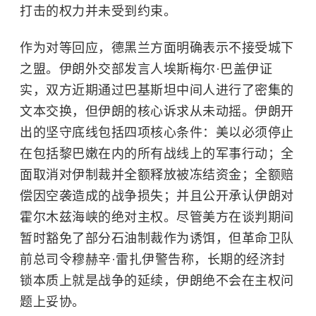
打击的权力并未受到约束。
作为对等回应，德黑兰方面明确表示不接受城下
之盟。伊朗外交部发言人埃斯梅尔·巴盖伊证
实，双方近期通过巴基斯坦中间人进行了密集的
文本交换，但伊朗的核心诉求从未动摇。伊朗开
出的坚守底线包括四项核心条件：美以必须停止
在包括黎巴嫩在内的所有战线上的军事行动；全
面取消对伊制裁并全额释放被冻结资金；全额赔
偿因空袭造成的战争损失；并且公开承认伊朗对
霍尔木兹海峡
的绝对主权。尽管美方在谈判期间
暂时豁免了部分石油制裁作为诱饵，但革命卫队
前总司令穆赫辛·雷扎伊警告称，长期的经济封
锁本质上就是战争的延续，伊朗绝不会在主权问
题上妥协。