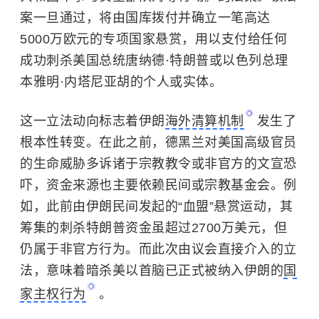
案一旦通过，将由国库拨付并确立一笔高达
5000万欧元的专项国家悬赏，用以支付给任何
成功刺杀美国总统唐纳德·特朗普或以色列总理
本雅明·内塔尼亚胡的个人或实体。
这一立法动向标志着伊朗
海外清算机制
发生了
根本性转变。在此之前，德黑兰对美国高级官员
的生命威胁多诉诸于宗教教令或非官方的文宣恐
吓，资金来源也主要依赖民间或宗教基金会。例
如，此前由伊朗民间发起的“血盟”悬赏运动，其
筹集的刺杀特朗普资金虽超过2700万美元，但
仍属于非官方行为。而此次由议会直接介入的立
法，意味着暗杀美以首脑已正式被纳入伊朗的
国
家主权行为
。