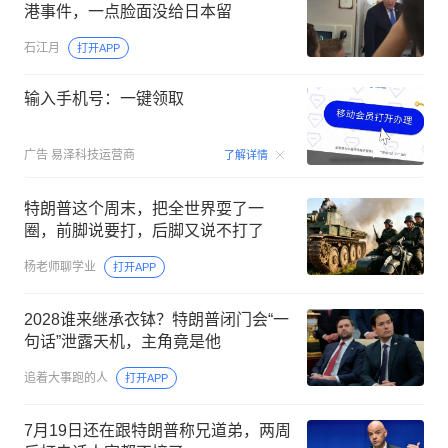
港事件，一点脸面没给日本留
石江月
打开APP
输入手机号：一键领取
00:15
广告
易泽科技运营商
了解详情
特朗普这个周末，把全世界耍了一
圈，前脚说要打，后脚又说不打了
杨老师聊学业
打开APP
2028谁来继承衣钵？特朗普闭门会“一
句话”泄露天机，主角竟是他
追着大事跑的人
打开APP
7月19日还在跟特朗普称兄道弟，两周