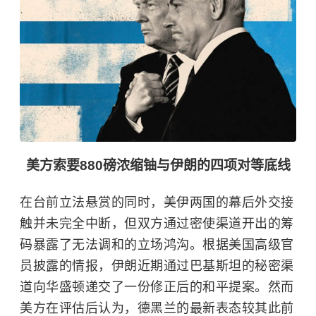
美方索要880磅浓缩铀与伊朗的四项对等底线
在台前立法悬赏的同时，美伊两国的幕后外交接
触并未完全中断，但双方通过密使渠道开出的筹
码暴露了无法调和的立场鸿沟。根据美国高级官
员披露的情报，伊朗近期通过
巴基斯坦
的秘密渠
道向华盛顿递交了一份修正后的和平提案。然而
美方在评估后认为，德黑兰的最新表态较其此前