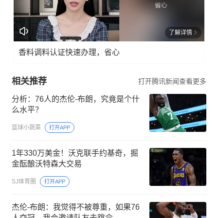
了解详情
香料调料认证快速办理，省心
相关推荐
打开腾讯新闻查看更多
分析：76人的杰伦-布朗，究竟是个什
么水平？
篮球小蔬菜
打开APP
1年330万美金！沃克联手约基奇，掘
金酝酿沃特森大交易
SJ体育圈
打开APP
杰伦-布朗：我觉得不被尊重，如果76
人夺冠，我会邀请队友去跳伞