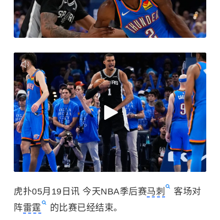
虎扑05月19日讯 今天NBA季后赛
马刺
客场对
阵
雷霆
的比赛已经结束。