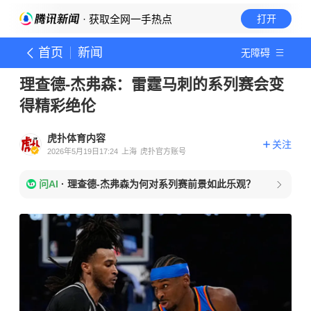
· 获取全网一手热点
打开
首页
新闻
无障碍
理查德-杰弗森：雷霆马刺的系列赛会变
得精彩绝伦
虎扑体育内容
关注
2026年5月19日17:24
上海
虎扑官方账号
问AI
·
理查德-杰弗森为何对系列赛前景如此乐观？