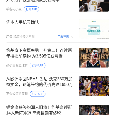
稻谷与小麦
打开APP
凭本人手机号确认！
00:09
广告
易泽科技运营商
了解详情
约基奇下家概率勇士升第二！连续两
年拒提前续约 为3.595亿或亏惨
颜小白的篮球梦
打开APP
从欧洲杀回NBA！朗尼·沃克330万加
盟掘金，这笔签约的代价高达1650万
不会说谎的篮球
打开APP
掘金底薪签约湖人旧将！约基奇领衔
14人新阵冲冠 需缴巨额奢侈税