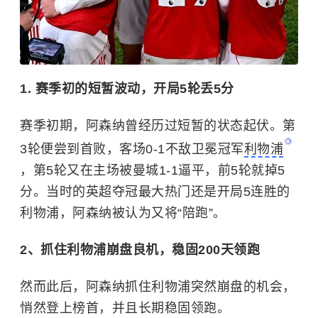
1. 赛季初的短暂波动，开局5轮丢5分
赛季初期，阿森纳曾经历过短暂的状态起伏。第
3轮便尝到首败，客场0-1不敌卫冕冠军
利物浦
，第5轮又在主场被曼城1-1逼平，前5轮就掉5
分。当时的英超夺冠最大热门还是开局5连胜的
利物浦，阿森纳被认为又将“陪跑”。
2、抓住利物浦崩盘良机，稳固200天领跑
然而此后，阿森纳抓住利物浦突然崩盘的机会，
悄然登上榜首，并且长期稳固领跑。