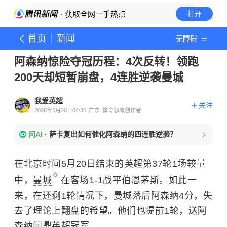
· 获取全网一手热点
打开
首页
新闻
无障碍
阿森纳惊险夺冠历程：4次反转！领跑
200天却短暂崩盘，4连胜逆袭曼城
我爱英超
关注
2026年5月20日04:30
广东
体育领域创作者
问AI
·
萨卡复出如何催化阿森纳的四连胜逆袭？
在北京时间5月20日结束的英超第37轮1场较量
中，
曼城
在客场1-1战平伯恩茅斯。如此一
来，在还剩1轮情况下，曼城落后阿森纳4分，失
去了理论上翻盘的希望。他们也提前1轮，送阿
森纳问鼎英超冠军。