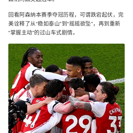
回看阿森纳本赛季夺冠历程，可谓跌宕起伏，完
美诠释了从“稳如泰山”到“摇摇欲坠”，再到重新
“掌握主动”的过山车式剧情。