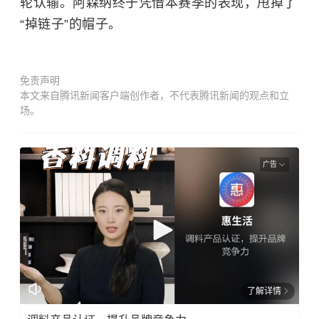
轮认输。阿森纳终于凭借本赛季的表现，甩掉了
“掉链子”的帽子。
免责声明
本文来自腾讯新闻客户端创作者，不代表腾讯新闻的观点和立
场。
广告
了解详情