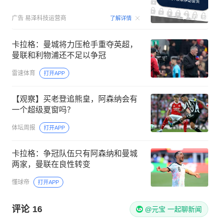
00:15
广告
易泽科技运营商
了解详情
卡拉格：曼城将力压枪手重夺英超，
曼联和利物浦还不足以争冠
雷速体育
打开APP
【观察】买老登追熊皇，阿森纳会有
一个超级夏窗吗？
体坛周报
打开APP
卡拉格：争冠队伍只有阿森纳和曼城
两家，曼联在良性转变
懂球帝
打开APP
评论
16
@元宝 一起聊新闻