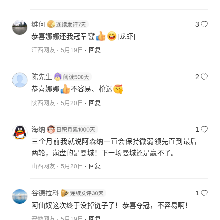
维何
3
恭喜娜娜还我冠军🏆
[龙虾]
江西网友
5月19日
回复
陈先生
2
恭喜娜娜
不容易、枪迷
陕西网友
5月20日
回复
海纳
1
三个月前我就说阿森纳一直会保持微弱领先直到最后
两轮，崩盘的是曼城！下一场曼城还是赢不了。
山西网友
5月20日
回复
谷德拉科
1
阿仙奴这次终于没掉链子了！恭喜夺冠，不容易啊！
安徽网友
5月19日
回复