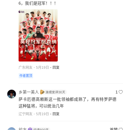
6，我们是冠军！！！
广东网友
5月19日
回复
作者置顶
乡第一美人
1
萨卡厄德高赖斯这一批领袖都成熟了，再有特罗萨德
这种猛将，可以统治几年
辽宁网友
5月19日
回复
前方
首赞