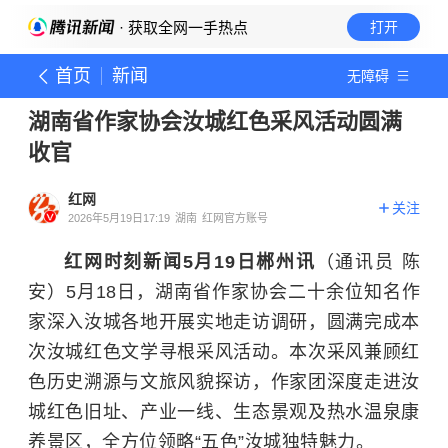
· 获取全网一手热点
打开
首页
新闻
无障碍
湖南省作家协会汝城红色采风活动圆满
收官
红网
关注
2026年5月19日17:19
湖南
红网官方账号
红网时刻新闻5月19日郴州讯
（通讯员 陈
安）5月18日，湖南省作家协会二十余位知名作
家深入汝城各地开展实地走访调研，圆满完成本
次汝城红色文学寻根采风活动。本次采风兼顾红
色历史溯源与文旅风貌探访，作家团深度走进汝
城红色旧址、产业一线、生态景观及热水温泉康
养景区，全方位领略“五色”汝城独特魅力。