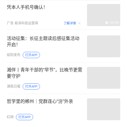
凭本人手机号确认！
00:09
广告
易泽科技运营商
了解详情
活动征集：长征主题读后感征集活动
开启！
绥阳发布
打开APP
湘伴丨青年干部的“早节”，比晚节更需
要守护
湖南日报
打开APP
哲学里的郴州｜党群连心“汾”外亲
红网
打开APP