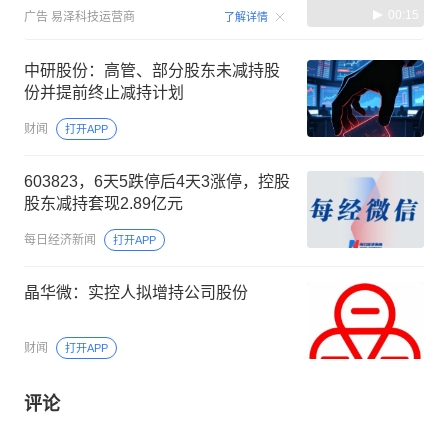
00:15
广告
易泽科技运营商
了解详情
中研股份：高管、部分股东未减持股
份并提前终止减持计划
财闻
打开APP
603823，6天5跌停后4天3涨停，控股
股东减持套现2.89亿元
每日经济新闻
打开APP
晶华微：实控人拟增持公司股份
财闻
打开APP
评论