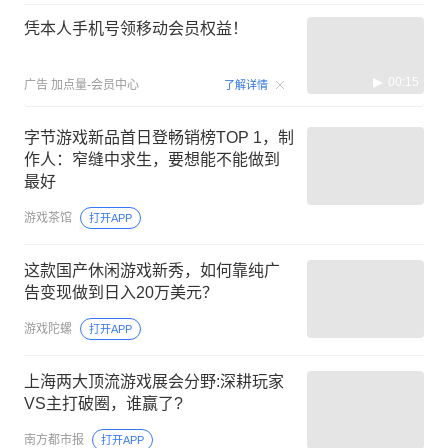
凭本人手机号领移动会员权益！
00:15
广告
加点量-会员中心
了解详情
字节游戏新品首日登畅销榜TOP 1，制
作人：窄缝中求生，要想能不能做到
最好
游戏茶馆
打开APP
这款国产休闲游戏新秀，如何靠纯广
告变现做到日入20万美元？
游戏陀螺
打开APP
上海两大顶流游戏展会分野:深耕玩家
VS主打破圈，谁赢了?
南方都市报
打开APP