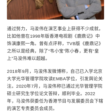
通过努力，马浚伟在演艺事业上获得不少成就，
比如他曾在1998年版香港电视剧《鹿鼎记》中
饰演康熙一角。曾有点评称，TVB版《鹿鼎记》
之所以是经典，除了“
韦小宝
”
陈小春
，更有“皇
上”马浚伟难以超越。
2018年9月，马浚伟发微博称，自己已入学
北京
大学光华管理学院
攻读EMBA学位，引发舆论关
注。2020年7月，马浚伟称已通过光华管理学院
硕士研究生学位论文答辩，顺利毕业。2022
年，马浚伟获委任为香港节目与发展委员会下辖
的演艺专责委员会成员。