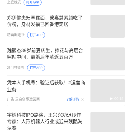
上官晚安
打开APP
郑伊健夫妇罕露面，蒙嘉慧素颜吃平
价粉，身材发福已回香港定居
精典剧透社
打开APP
魏骏杰39岁前妻庆生，捧花与高层合
照站中间，离婚后年薪近五百万
冷门神剧社
打开APP
凭本人手机号：验证后获取！#运营商
业务
00:15
广告
云启创想运营商
了解详情
宇树科技IPO路演，王兴兴劝退炒作
专家：人形机器人行业或迎来残酷淘
汰赛