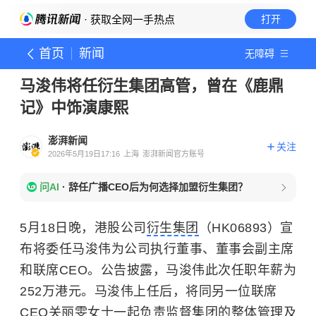
· 获取全网一手热点
打开
首页
新闻
无障碍
马浚伟将任衍生集团高管，曾在《鹿鼎
记》中饰演康熙
澎湃新闻
关注
2026年5月19日17:16
上海
澎湃新闻官方账号
问AI
·
辞任广播CEO后为何选择加盟衍生集团？
5月18日晚，港股公司
衍生集团
（HK06893）宣
布将委任马浚伟为公司执行董事、董事会副主席
和联席CEO。公告披露，马浚伟此次任职年薪为
252万港元。
马浚伟
上任后，将同另一位联席
CEO关丽雯女士一起负责监督集团的整体管理及