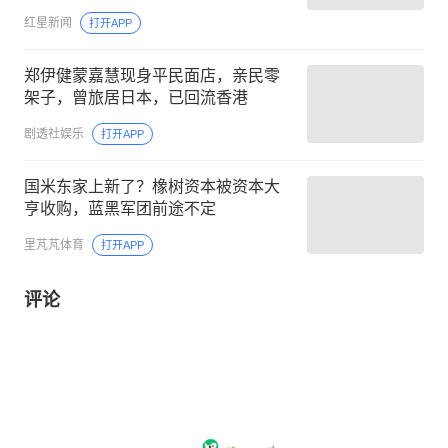
红星新闻
打开APP
郑伊健蒙嘉慧现身平民面店，亲民零
架子，曾旅居日本，已回流香港
剧透社娱乐
打开APP
国米东家上新了？橡树资本被资本大
亨收购，蓝黑军团前途不定
里芃芃体育
打开APP
评论