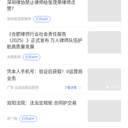
深圳律协禁止律师给张茂荣律师点
赞？
深圳张茂荣律师
打开APP
《合肥律师行业社会责任报告
（2025）》正式发布 万人律师队伍护
航高质量发展
大皖新闻
打开APP
凭本人手机号：验证后获取！#运营商
业务
00:15
广告
云启创想运营商
了解详情
双阳法院：法治定规矩 合同护交易
央广网
打开APP