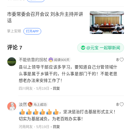
市委常委会召开会议 刘永升主持并讲
话
掌上安顺
打开APP
评论
7
@元宝 一起聊新闻
不能依靠的拐杖
8
县以上领导干部应该多学习，要知道自己分管领域什
么事是属于乡镇干的，什么事是部门干的！不能老思
想老办法来安排工作了！
四川网友
5月19日
回复
淡然
8
，坚决惩治打击基层形式主义！
切实为基层减负，为老百姓办实事！
河南网友
5月19日
回复