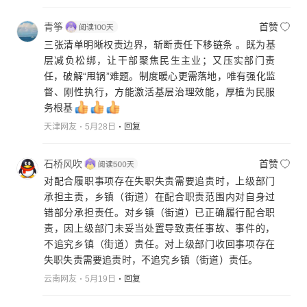
青筝
首赞
三张清单明晰权责边界，斩断责任下移链条 。既为基
层减负松绑，让干部聚焦民生主业；又压实部门责
任，破解“甩锅”难题。制度暖心更需落地，唯有强化监
督、刚性执行，方能激活基层治理效能，厚植为民服
务根基
天津网友
5月28日
回复
石桥风吹
首赞
对配合履职事项存在失职失责需要追责时，上级部门
承担主责，乡镇（街道）在配合职责范围内对自身过
错部分承担责任。对乡镇（街道）已正确履行配合职
责，因上级部门未妥当处置导致责任事故、事件的，
不追究乡镇（街道）责任。对上级部门收回事项存在
失职失责需要追责时，不追究乡镇（街道）责任。
云南网友
5月19日
回复