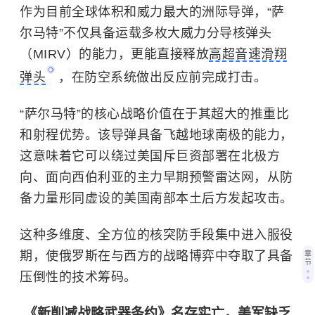
作为目前全球体积和威力最大的洲际导弹，“萨
尔马特”不仅具备运载多枚大威力分导核弹头
（MIRV）的能力，更能直接释放
高超音速滑翔
弹头
，在防空系统做出反应前完成打击。
“萨尔马特”的核心战略价值在于其超大的推重比
和射程优势。该导弹具备飞越地球南极的能力，
这意味着它可以绕过美国斥巨资部署在北极方
向、面向西伯利亚的主力早期预警雷达网，从防
备力量形同虚设的美国南部本土后方发起攻击。
这种多维度、全方位的核突防手段集中进入服役
期，使俄罗斯在与西方的战略博弈中夺取了具备
章
节
压倒性的技术筹码。
《新削减战略武器条约》名存实亡，美军缺乏