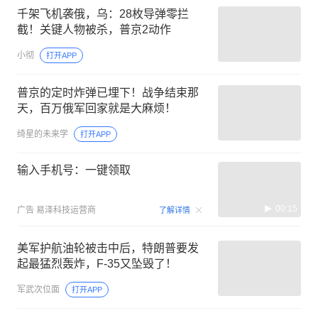
千架飞机袭俄，乌：28枚导弹零拦
截！关键人物被杀，普京2动作
小彻
打开APP
普京的定时炸弹已埋下！战争结束那
天，百万俄军回家就是大麻烦！
绮星的未来学
打开APP
输入手机号：一键领取
00:15
广告
易泽科技运营商
了解详情
美军护航油轮被击中后，特朗普要发
起最猛烈轰炸，F-35又坠毁了！
军武次位面
打开APP