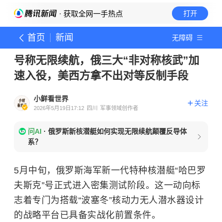
· 获取全网一手热点
打开
首页
新闻
无障碍
号称无限续航，俄三大“非对称核武”加
速入役，美西方拿不出对等反制手段
小鲜看世界
关注
2026年5月19日17:12
四川
军事领域创作者
问AI
·
俄罗斯新核潜艇如何实现无限续航颠覆反导体
系？
5月中旬，俄罗斯海军新一代特种核潜艇“哈巴罗
夫斯克”号正式进入密集测试阶段。这一动向标
志着专门为搭载“波塞冬”核动力无人潜水器设计
的战略平台已具备实战化前置条件。