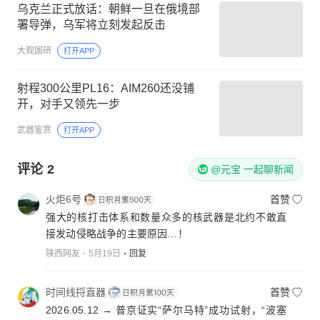
乌克兰正式放话：朝鲜一旦在俄境部
署导弹，乌军将立刻发起反击
大观国研
打开APP
射程300公里PL16：AIM260还没铺
开，对手又领先一步
武器鉴赏
打开APP
评论
2
@元宝 一起聊新闻
火炬6号
首赞
强大的核打击体系和数量众多的核武器是北约不敢直
接发动侵略战争的主要原因…！
陕西网友
5月19日
回复
时间线捋直器
首赞
2026.05.12 → 普京证实“萨尔马特”成功试射，“波塞