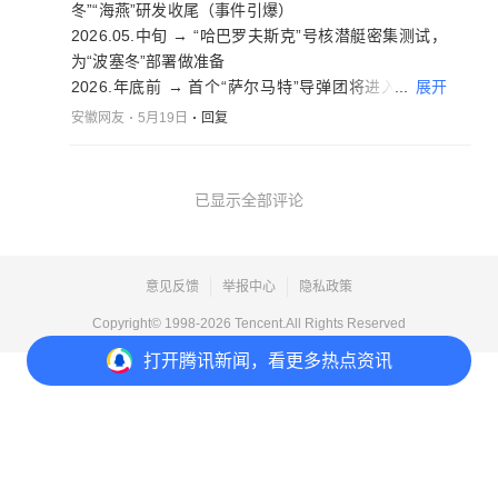
冬”“海燕”研发收尾（事件引爆）
2026.05.中旬 → “哈巴罗夫斯克”号核潜艇密集测试，
为“波塞冬”部署做准备
...
展开
2026.年底前 → 首个“萨尔马特”导弹团将进入战斗值
班，替代老旧型号（战略升级）
安徽网友
5月19日
回复
当前 → 美西方反导网络面临技术代差，军控条约名存
实亡（格局重塑）
已显示全部评论
从研发到入役，俄罗斯三大非对称核武加速改变全球
战略平衡。这下，美西方的反导系统可能要重新定义
“防”了。
意见反馈
举报中心
隐私政策
Copyright© 1998-
2026
Tencent.All Rights Reserved
打开
腾讯新闻，看更多热点资讯
打开
APP参与讨论
2
5
5
8