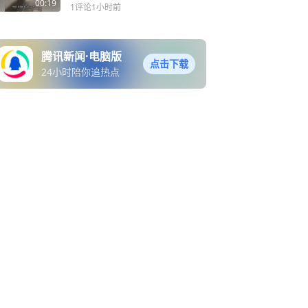
奶偷偷目送孙子上班，如今
00:19
1评论
1小时前
再看视频已阴阳两隔，网
友：有些目送，真的看一次
少一次
腾讯新闻·电脑版
点击下载
24小时陪你追热点