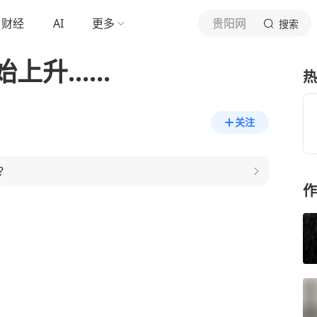
财经
AI
更多
贵阳网
搜索
......
热
关注
？
作