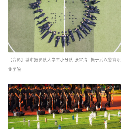
【合影】城市摄影队大学生小分队 张官清 摄于武汉警官职
业学院