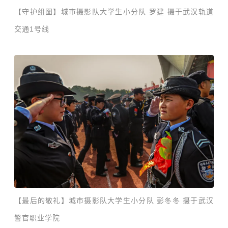
【守护组图】城市摄影队大学生小分队 罗建 摄于武汉轨道
交通1号线
【最后的敬礼】城市摄影队大学生小分队 彭冬冬 摄于武汉
警官职业学院