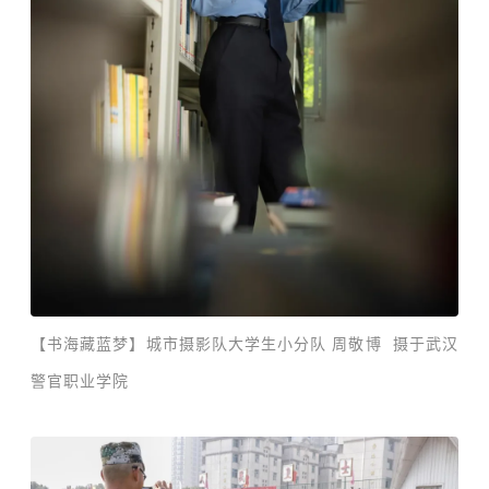
【书海藏蓝梦】城市摄影队大学生小分队 周敬博 摄于武汉
警官职业学院