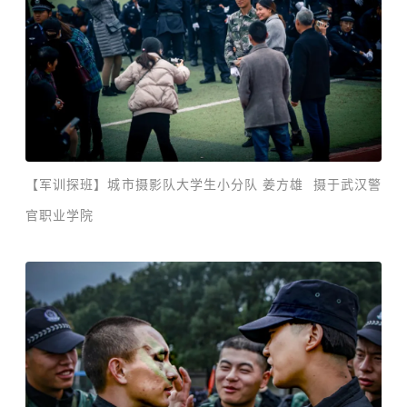
【军训探班】城市摄影队大学生小分队 姜方雄 摄于武汉警
官职业学院