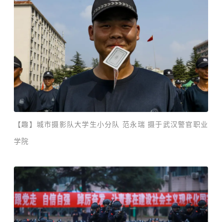
【趣】城市摄影队大学生小分队 范永瑞 摄于武汉警官职业
学院