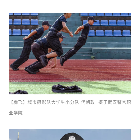
【腾飞】城市摄影队大学生小分队 代朝政 摄于武汉警官职
业学院