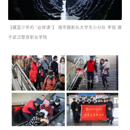
【藏蓝少年的 “必修课”】 城市摄影队大学生小分队 李锐 摄
于武汉警官职业学院