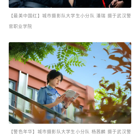
【最美中国红】城市摄影队大学生小分队 潘瑞 摄于武汉警
官职业学院
【警色年华】城市摄影队大学生小分队 杨茜麟 摄于武汉警