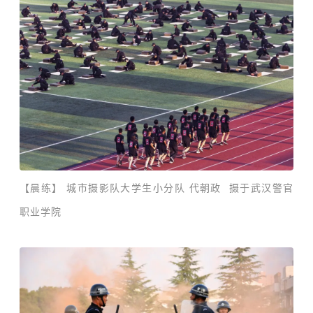
【晨练】 城市摄影队大学生小分队 代朝政 摄于武汉警官
职业学院