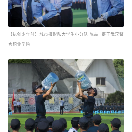
【执剑少年时】城市摄影队大学生小分队 陈喆 摄于武汉警
官职业学院