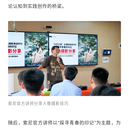
论认知到实践创作的桥梁。
索尼官方讲师分享人像摄影技巧
随后，索尼官方讲师以“探寻青春的印记”为主题，为