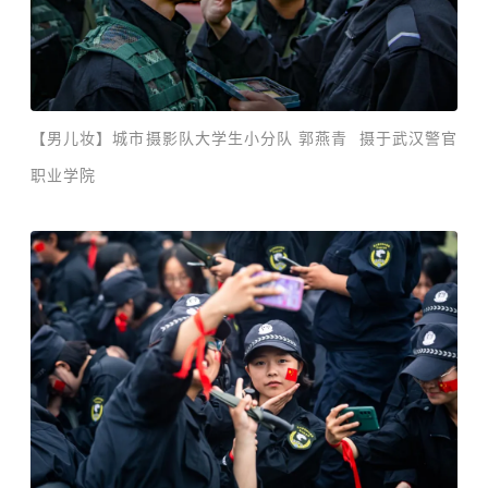
【男儿妆】城市摄影队大学生小分队 郭燕青 摄于武汉警官
职业学院