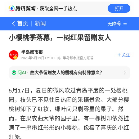
· 获取全网一手热点
打开
首页
新闻
无障碍
小樱桃季落幕，一树红果留赠友人
半岛都市报
关注
2026年5月19日17:10
山东
半岛都市报官方账号
问AI
·
曲大爷留赠友人的樱桃有何特殊意义？
5月17日，夏日的微风吹过青岛平度的一处樱桃
园，枝头已不见往日热闹的采摘景象。大部分樱
桃树卸下了红妆，绿叶间只剩零星的果子。然
而，在果农曲大爷的园子里，有一棵树却依然挂
满了一串串红彤彤的小樱桃，像极了喜庆的小红
灯笼。