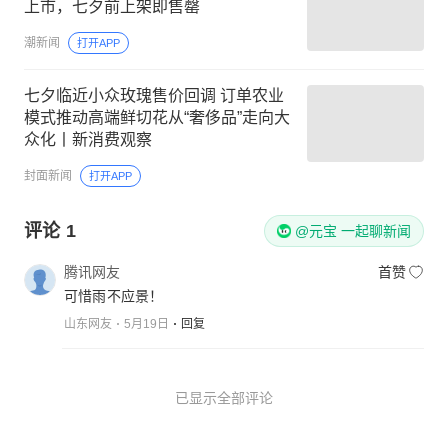
上市，七夕前上架即售罄
潮新闻
打开APP
七夕临近小众玫瑰售价回调 订单农业
模式推动高端鲜切花从“奢侈品”走向大
众化丨新消费观察
封面新闻
打开APP
评论
1
@元宝 一起聊新闻
腾讯网友
首赞
可惜雨不应景！
山东网友
5月19日
回复
已显示全部评论