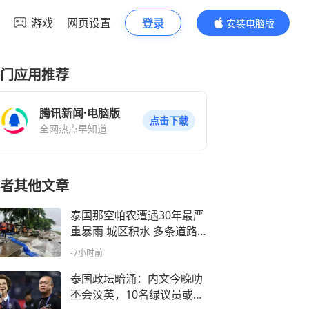
游戏
网页设置
登录
安装电脑版
内容更精彩
门应用推荐
腾讯新闻·电脑版
点击下载
全网热点早知道
者其他文章
泰国那空帕农遭遇30年最严
重暴雨 城区积水 多条道路
被淹
-7小时前
泰国政坛暗涌：内文今晚叻
丕会汶英，10名绿议员或倒