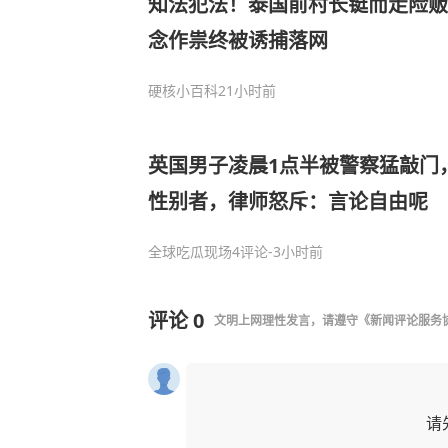
知法犯法！泰国前村长铤而走险贩
念作祟终被诱捕落网
硬核小百科
21小时前
英国男子凌晨1点半被警察猛敲门
性别者，律师怒斥：言论自由呢
全球吃瓜现场
4评论
-3小时前
评论
0
文明上网理性发言，请遵守
《新闻评论服务
请