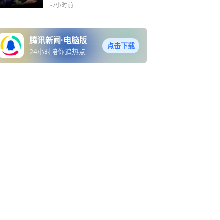
戈蓝营
-7小时前
腾讯新闻·电脑版
点击下载
24小时陪你追热点