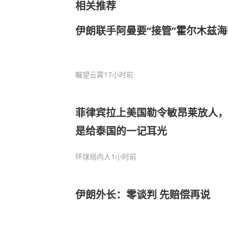
相关推荐
伊朗联手阿曼要“接管”霍尔木兹
瞩望云霄
17小时前
菲律宾拉上美国勒令敏昂莱放人，
是给泰国的一记耳光
环球局内人
1小时前
伊朗外长：零谈判 先赔偿再说