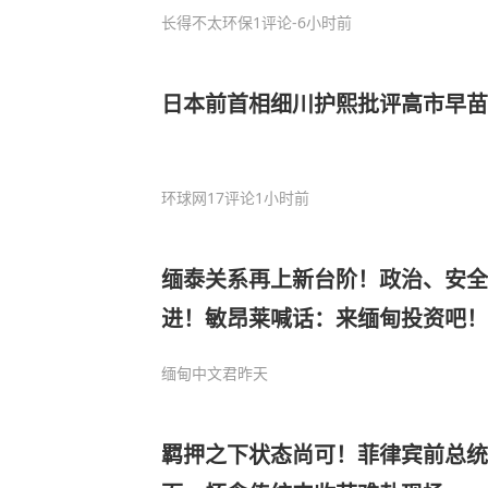
长得不太环保
1评论
-6小时前
日本前首相细川护熙批评高市早苗
环球网
17评论
1小时前
缅泰关系再上新台阶！政治、安全
进！敏昂莱喊话：来缅甸投资吧！
缅甸中文君
昨天
羁押之下状态尚可！菲律宾前总