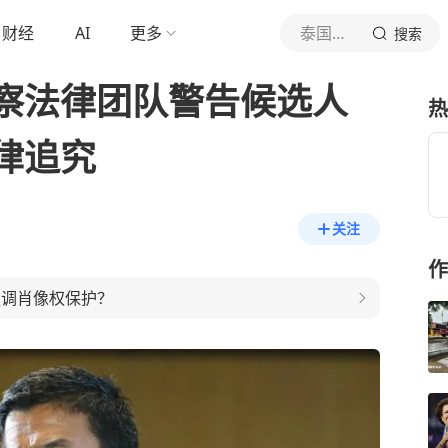
财经
AI
更多
泰国中文社
搜索
察法律团队警告候选人
热
律追究
关注
作
强调肖像权保护？