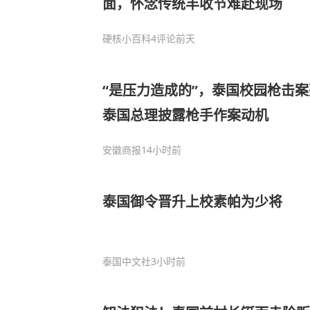
面，怀念传统丰收节难赴现场
硬核小百科
4评论
前天
“是压力造成的”，泰国校园枪击
泰国总理披露枪手作案动机
安徽商报
14小时前
泰国御令晋升上校素帕为少将
泰国中文社
3小时前